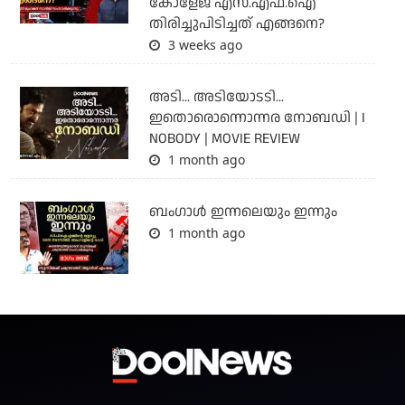
കോളേജ് എസ്.എഫ്.ഐ
തിരിച്ചുപിടിച്ചത് എങ്ങനെ?
3 weeks ago
അടി... അടിയോടടി...
ഇതൊരൊന്നൊന്നര നോബഡി | I
NOBODY | MOVIE REVIEW
1 month ago
ബംഗാള്‍ ഇന്നലെയും ഇന്നും
1 month ago