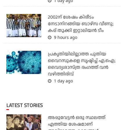
1 day ago
2002ന് ശേഷം കിരീടം
നേടാനിറങ്ങിയ ബാഴ്സ വീണു;
കപ്പ് തൂക്കി ഇറ്റാലിയൻ ടീം
9 hours ago
പ്രകൃതിയിലില്ലാത്ത പുതിയ
വൈറസുകളെ സൃഷ്ടിച്ച് എ.ഐ;
വൈദ്യശാസ്ത്ര രംഗത്ത് വന്‍
വഴിത്തിരിവ്
1 day ago
LATEST STORIES
അപ്പുവേട്ടന്‍ ഒരു സ്ഥലത്ത്
എത്തിയ ശേഷമാണ്