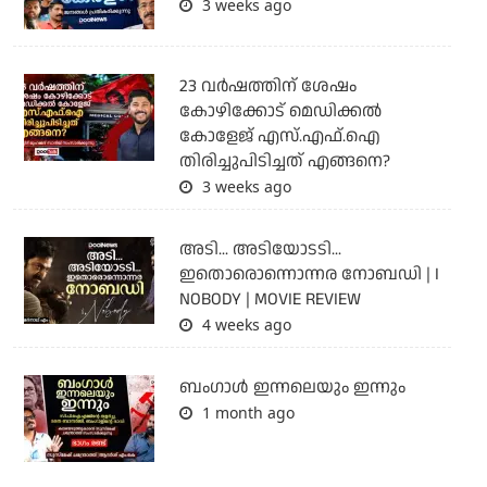
3 weeks ago
23 വർഷത്തിന് ശേഷം
കോഴിക്കോട് മെഡിക്കൽ
കോളേജ് എസ്.എഫ്.ഐ
തിരിച്ചുപിടിച്ചത് എങ്ങനെ?
3 weeks ago
അടി... അടിയോടടി...
ഇതൊരൊന്നൊന്നര നോബഡി | I
NOBODY | MOVIE REVIEW
4 weeks ago
ബംഗാള്‍ ഇന്നലെയും ഇന്നും
1 month ago