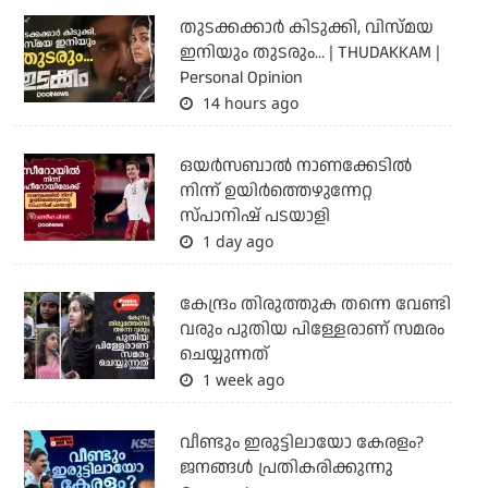
തുടക്കക്കാര്‍ കിടുക്കി, വിസ്മയ
ഇനിയും തുടരും... | THUDAKKAM |
Personal Opinion
14 hours ago
ഒയര്‍സബാൽ നാണക്കേടിൽ
നിന്ന് ഉയിർത്തെഴുന്നേറ്റ
സ്പാനിഷ് പടയാളി
1 day ago
കേന്ദ്രം തിരുത്തുക തന്നെ വേണ്ടി
വരും പുതിയ പിള്ളേരാണ് സമരം
ചെയ്യുന്നത്
1 week ago
വീണ്ടും ഇരുട്ടിലായോ കേരളം?
ജനങ്ങൾ പ്രതികരിക്കുന്നു