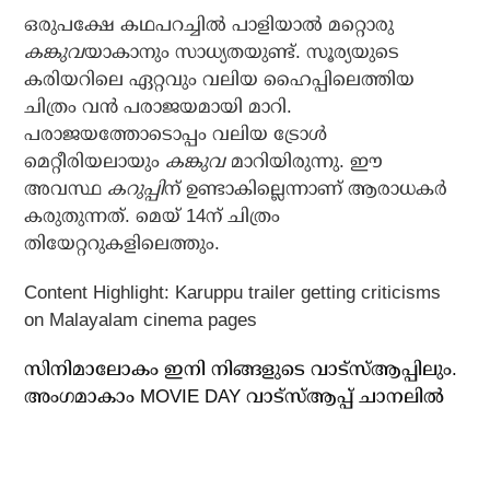
ഒരുപക്ഷേ കഥപറച്ചില്‍ പാളിയാല്‍ മറ്റൊരു
കങ്കുവ
യാകാനും സാധ്യതയുണ്ട്. സൂര്യയുടെ
കരിയറിലെ ഏറ്റവും വലിയ ഹൈപ്പിലെത്തിയ
ചിത്രം വന്‍ പരാജയമായി മാറി.
പരാജയത്തോടൊപ്പം വലിയ ട്രോള്‍
മെറ്റീരിയലായും
കങ്കുവ
മാറിയിരുന്നു. ഈ
അവസ്ഥ
കറുപ്പി
ന് ഉണ്ടാകില്ലെന്നാണ് ആരാധകര്‍
കരുതുന്നത്. മെയ് 14ന് ചിത്രം
തിയേറ്ററുകളിലെത്തും.
Content Highlight: Karuppu trailer getting criticisms
on Malayalam cinema pages
സിനിമാലോകം ഇനി നിങ്ങളുടെ വാട്സ്ആപ്പിലും.
അം​ഗമാകാം MOVIE DAY വാട്സ്ആപ്പ് ചാനലിൽ