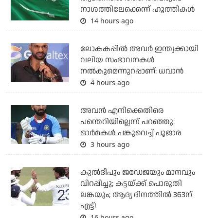
നാശത്തിലേക്കെന്ന് ഹൂത്തികള്‍
14 hours ago
ലോകകപ്പിൽ അവര്‍ ഇന്ത്യക്കായി
വലിയ സംഭാവനകള്‍
നല്‍കുമെന്നുറപ്പാണ്: ധവാന്‍
4 hours ago
അവന്‍ എനിക്കെതിരെ
പന്തെറിയില്ലെന്ന് പറഞ്ഞു:
ഓര്‍മകള്‍ പങ്കുവെച്ച് പൂജാര
3 hours ago
കുല്‍ദീപും ജഡേജയും മാനവും
വിറപ്പിച്ചു; കട്ടയ്ക്ക് പൊരുതി
ലങ്കയും; ആദ്യ ദിനത്തില്‍ 363ന്
എട്ട്!
16 hours ago