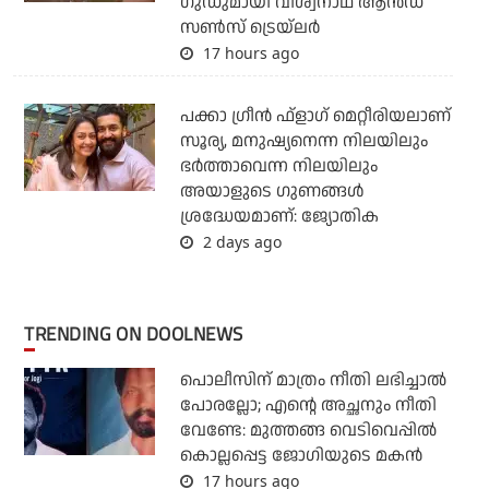
ഗുഡുമായി വിശ്വനാഥ് ആന്‍ഡ്
സണ്‍സ് ട്രെയ്‌ലര്‍
17 hours ago
പക്കാ ഗ്രീന്‍ ഫ്‌ളാഗ് മെറ്റീരിയലാണ്
സൂര്യ, മനുഷ്യനെന്ന നിലയിലും
ഭര്‍ത്താവെന്ന നിലയിലും
അയാളുടെ ഗുണങ്ങള്‍
ശ്രദ്ധേയമാണ്: ജ്യോതിക
2 days ago
TRENDING ON DOOLNEWS
പൊലീസിന് മാത്രം നീതി ലഭിച്ചാല്‍
പോരല്ലോ; എന്റെ അച്ഛനും നീതി
വേണ്ടേ: മുത്തങ്ങ വെടിവെപ്പില്‍
കൊല്ലപ്പെട്ട ജോഗിയുടെ മകന്‍
17 hours ago