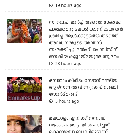
19 hours ago
സി.ജെ.പി മാര്‍ച്ച് തടഞ്ഞ സംഭവം:
പാര്‍ലമെന്റിലേക്ക് കടന്ന് കയറാന്‍
ശ്രമിച്ച ആള്‍ക്കൂട്ടത്തെ തടഞ്ഞ്
അവര്‍ നമ്മുടെ അന്തസ്
സംരക്ഷിച്ചു: ദല്‍ഹി പൊലീസിന്
ജനകീയ കൂട്ടായ്മയുടെ ആദരം
23 hours ago
ഒമ്പതാം കിരീടം നേടാനിറങ്ങിയ
ആഴ്സണല്‍ വീണു; കപ്പ് റാഞ്ചി
ഡോര്‍ട്മുണ്ട്
5 hours ago
മലയാളം എനിക്ക് നന്നായി
വഴങ്ങും, ഊട്ടിയില്‍ പഠിച്ചത്
കൊണ്ടുള്ള ബുദ്ധിമുട്ടാണ്: