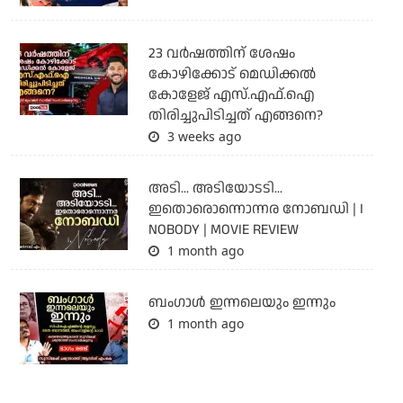
23 വർഷത്തിന് ശേഷം
കോഴിക്കോട് മെഡിക്കൽ
കോളേജ് എസ്.എഫ്.ഐ
തിരിച്ചുപിടിച്ചത് എങ്ങനെ?
3 weeks ago
അടി... അടിയോടടി...
ഇതൊരൊന്നൊന്നര നോബഡി | I
NOBODY | MOVIE REVIEW
1 month ago
ബംഗാള്‍ ഇന്നലെയും ഇന്നും
1 month ago