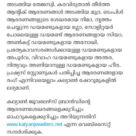
അടങ്ങിയ തേജസ്വി, കരവിരുതാല്‍ തീര്‍ത്ത
ആന്റിക് ആഭരണങ്ങള്‍ അടങ്ങിയ മുദ്ര, ടെംപിള്‍
ആഭരണങ്ങളുടെ ശേഖരമായ നിമാ, നൃത്തം
ചെയ്യുന്ന ഡയമണ്ടുകളായ ഗ്ലോ, സോളിറ്റയര്‍
പോലെയുള്ള ഡയമണ്ട് ആഭരണങ്ങളായ സിയാ,
അണ്‍കട്ട് ഡയമണ്ടുകളായ അനോഖി,
പ്രത്യേകാവസരങ്ങള്‍ക്കായുള്ള ഡയമണ്ടുകളായ
അപൂര്‍വ, വിവാഹ ഡയമണ്ടുകളായ അന്തര,
നിത്യവും അണിയാനുള്ള ഡയമണ്ടുകളായ ഹീര,
പ്രഷ്യസ് സ്റ്റോണുകള്‍ പതിപ്പിച്ച ആഭരണങ്ങളായ
രംഗ് എന്നിവയെല്ലാം കല്യാണ്‍ ഷോറൂമുകളില്‍
ലഭ്യമാണ്.
കല്യാണ്‍ ജൂവലേഴ്‌സ് ബ്രാന്‍ഡിന്റെ
ആഭരണശേഖരങ്ങളെക്കുറിച്ചും
ഓഫറുകളെക്കുറിച്ചും അറിയുന്നതിന്
www.kalyanjewellers.net
എന്ന വെബ്‌സൈറ്റ്
സന്ദര്‍ശിക്കുക.