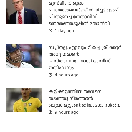
മുസ്‌ലീം വിരുദ്ധ
പരാമര്‍ശങ്ങള്‍ക്ക് തിരിച്ചടി; ട്രംപ്
പിന്തുണച്ച നേതാവിന്
തെരഞ്ഞെടുപ്പില്‍ തോല്‍വി
1 day ago
സച്ചിനല്ല, ഏറ്റവും മികച്ച ക്രിക്കറ്റര്‍
അദ്ദേഹമാണ്:
പ്രസ്താവനയുമായി ഓസീസ്
ഇതിഹാസം
4 hours ago
കളിക്കളത്തില്‍ അവനെ
തടഞ്ഞു നിര്‍ത്താന്‍
ബുദ്ധിമുട്ടാണ്: തിയാഗോ സില്‍വ
9 hours ago