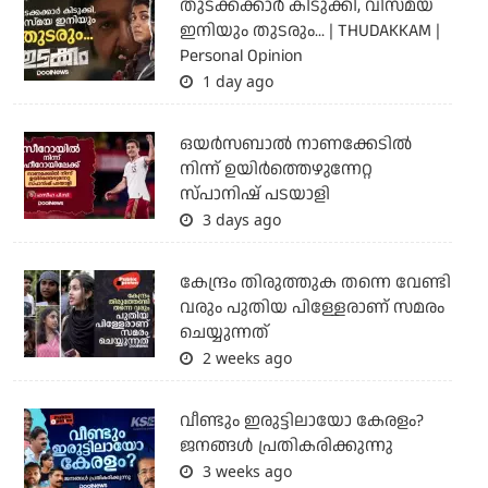
തുടക്കക്കാര്‍ കിടുക്കി, വിസ്മയ
ഇനിയും തുടരും... | THUDAKKAM |
Personal Opinion
1 day ago
ഒയര്‍സബാൽ നാണക്കേടിൽ
നിന്ന് ഉയിർത്തെഴുന്നേറ്റ
സ്പാനിഷ് പടയാളി
3 days ago
കേന്ദ്രം തിരുത്തുക തന്നെ വേണ്ടി
വരും പുതിയ പിള്ളേരാണ് സമരം
ചെയ്യുന്നത്
2 weeks ago
വീണ്ടും ഇരുട്ടിലായോ കേരളം?
ജനങ്ങൾ പ്രതികരിക്കുന്നു
3 weeks ago