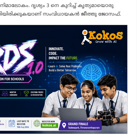
മാലോകം. ദൃശ്യം 3 നെ കുറിച്ച് കൃത്യമായൊരു
എത്തിയിരിക്കുകയാണ് സംവിധായകൻ ജീത്തു ജോസഫ്.