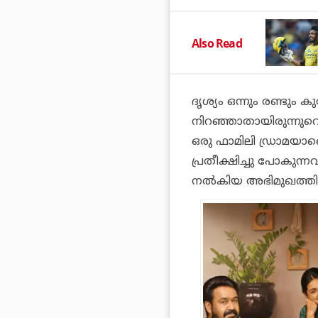
Also Read
ദൃശ്യം ഒന്നും രണ്ടും
നിറഞ്ഞാതായിരുന്നുവെന
ഒരു ഫാമിലി ഡ്രാമയാണെന
പ്രതീക്ഷിച്ചു പോകുന്
നൽകിയ അഭിമുഖത്തി