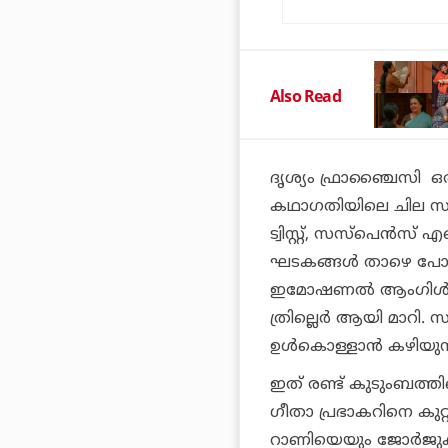
Also Read
ദൃശ്യം ഫ്രാഞ്ചൈസി
കഥാഗതിയിലെ ചില സംഭവങ
ട്വിസ്റ്റ്, സസ്പെൻ
ഘടകങ്ങൾ താഴെ പോക
ഇമോഷണൽ ആംഗിൾ. ഇപ
ത്രില്ലെർ ആയി മാറി.
ഉൾകൊള്ളാൻ കഴിയുന്നി
ഇത് രണ്ട് കുടുംബത്തി
ഗീതാ പ്രഭാകറിനെ കുറ
റാണിയെയും ജോർജുകുട