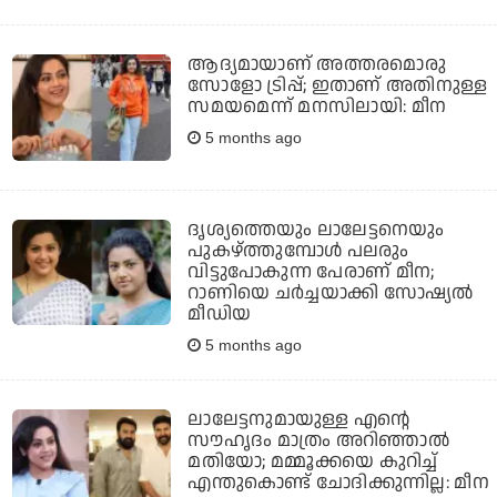
ആദ്യമായാണ് അത്തരമൊരു
സോളോ ട്രിപ്പ്; ഇതാണ് അതിനുള്ള
സമയമെന്ന് മനസിലായി: മീന
5 months ago
ദൃശ്യത്തെയും ലാലേട്ടനെയും
പുകഴ്ത്തുമ്പോൾ പലരും
വിട്ടുപോകുന്ന പേരാണ് മീന;
റാണിയെ ചർച്ചയാക്കി സോഷ്യൽ
മീഡിയ
5 months ago
ലാലേട്ടനുമായുള്ള എന്റെ
സൗഹൃദം മാത്രം അറിഞ്ഞാല്‍
മതിയോ; മമ്മൂക്കയെ കുറിച്ച്
എന്തുകൊണ്ട് ചോദിക്കുന്നില്ല: മീന