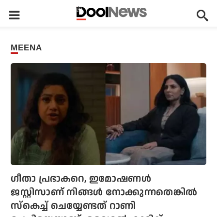
MEENA
ഗീതാ പ്രഭാകറെ, ഇമോഷണള്‍
ജസ്റ്റിസാണ് നിങ്ങള്‍ നോക്കുന്നതെങ്കില്‍
സ്‌കെച്ച് ചെയ്യേണ്ടത് റാണി