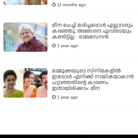
11 months ago
മീന ചേച്ചി മരിച്ചപ്പോൾ എല്ലാവരും
കരഞ്ഞു, അങ്ങനെ എവിടെയും
കണ്ടിട്ടില്ല : രാജസേനൻ
1 year ago
മമ്മൂക്കയുടെ സിനിമകളില്‍
ഇപ്പോള്‍ എനിക്ക് നായികയാകാന്‍
പറ്റാത്തതിന്റെ കാരണം
ഇതായിരിക്കാം: മീന
1 year ago