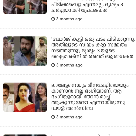
പിടിക്കപ്പെട്ടു എന്നല്ലേ; ദൃശ്യം 3
ചർച്ചയാക്കി പ്രേക്ഷകർ
3 months ago
'ജോർജ് കുട്ടി ഒരു പടം പിടിക്കുന്നു,
അതിലൂടെ സ്വയം കുറ്റ സമ്മതം
നടത്തുന്നു'; ദൃശ്യം 3 യുടെ
ക്ലൈമാക്സ് തിരഞ്ഞ് ആരാധകർ
3 months ago
ലാലേട്ടനെയും മീനചേച്ചിയെയും
കാണാൻ നല്ല ഭംഗിയാണ്, ആ
ഭംഗിയുമായി ഞാൻ മാച്ച്
ആകുന്നുണ്ടോ എന്നായിരുന്നു
ഡൗട്ട്: അൻസിബ
3 months ago