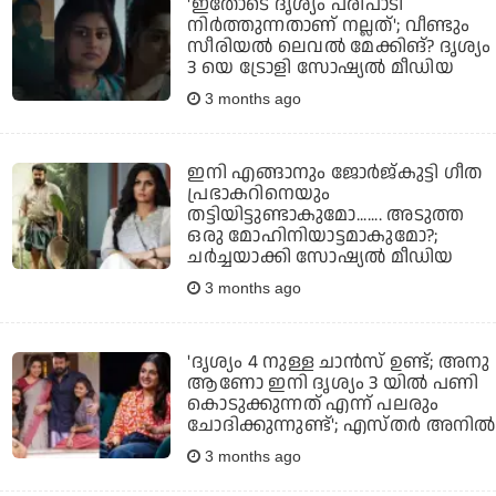
'ഇതോടെ ദൃശ്യം പരിപാടി
നിർത്തുന്നതാണ് നല്ലത്'; വീണ്ടും
സീരിയൽ ലെവൽ മേക്കിങ്? ദൃശ്യം
3 യെ ട്രോളി സോഷ്യൽ മീഡിയ
3 months ago
ഇനി എങ്ങാനും ജോർജ്കുട്ടി ഗീത
പ്രഭാകറിനെയും
തട്ടിയിട്ടുണ്ടാകുമോ....... അടുത്ത
ഒരു മോഹിനിയാട്ടമാകുമോ?;
ചർച്ചയാക്കി സോഷ്യൽ മീഡിയ
3 months ago
'ദൃശ്യം 4 നുള്ള ചാൻസ് ഉണ്ട്; അനു
ആണോ ഇനി ദൃശ്യം 3 യിൽ പണി
കൊടുക്കുന്നത് എന്ന് പലരും
ചോദിക്കുന്നുണ്ട്'; എസ്തർ അനിൽ
3 months ago