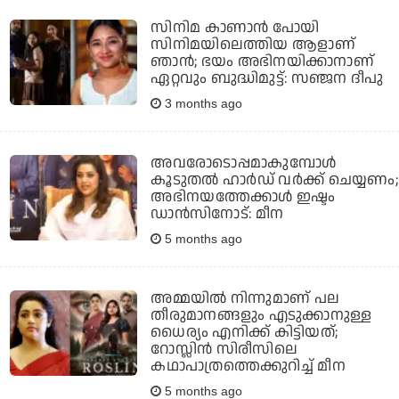
സിനിമ കാണാൻ പോയി
സിനിമയിലെത്തിയ ആളാണ്
ഞാൻ; ഭയം അഭിനയിക്കാനാണ്
ഏറ്റവും ബുദ്ധിമുട്ട്: സഞ്ജന ദീപു
3 months ago
അവരോടൊപ്പമാകുമ്പോൾ
കൂടുതൽ ഹാർഡ് വർക്ക് ചെയ്യണം;
അഭിനയത്തേക്കാൾ ഇഷ്ടം
ഡാൻസിനോട്: മീന
5 months ago
അമ്മയില്‍ നിന്നുമാണ് പല
തീരുമാനങ്ങളും എടുക്കാനുള്ള
ധൈര്യം എനിക്ക് കിട്ടിയത്;
റോസ്ലിന്‍ സിരീസിലെ
കഥാപാത്രത്തെക്കുറിച്ച് മീന
5 months ago