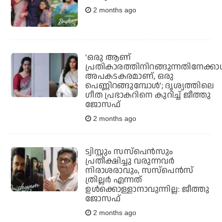
2 months ago
'ഒരു ആണ്
പ്രതികാരത്തിനിറങ്ങുന്നതിനേക്ക
അപകടകരമാണ്, ഒരു
പെണ്ണിറങ്ങുമ്പോൾ'; ദൃശ്യത്തിലെ
ഗീത പ്രഭാകറിനെ കുറിച്ച് ജീത്തു
ജോസഫ്
2 months ago
ട്വിസ്റ്റും സസ്‌പെൻസും
പ്രതീക്ഷിച്ചു വരുന്നവർ
നിരാശരാവും, സസ്‌പെൻസ്
ത്രില്ലർ എന്നത്
ഉൾക്കൊള്ളാനാവുന്നില്ല: ജീത്തു
ജോസഫ്
2 months ago