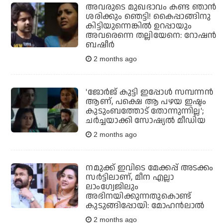
അവരുടെ മുഖഭാവം കണ്ട ഞാൻ
ശരിക്കും ഞെട്ടി! കൈപ്പാങ്ങിനു
കിട്ടിയുന്നെങ്കിൽ ഉറപ്പായും
അവരെന്നെ തല്ലിയേനെ: റോഷൻ
ബഷീർ
2 months ago
'ജോർജ് കുട്ടി ഇപ്പോൾ സമ്പന്നൻ
ആണ്, പക്ഷെ ആ പഴയ ഇഷ്ടം
കുടുംബത്തോട് തോന്നുന്നില്ല';
ചർച്ചയാക്കി സോഷ്യൽ മീഡിയ
2 months ago
നമുക്ക് ഇവിടെ മേക്കപ്പ് അടക്കം
സര്‍ട്ടിലാണ്, മീന എല്ലാ
ലാംഗ്വേജിലും
അഭിനയിക്കുന്നതുകൊണ്ട്
കുടുങ്ങിപ്പോയി: മോഹന്‍ലാല്‍
2 months ago