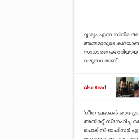
ദൃശ്യം എന്ന സിനിമ അ
അമ്മമാരുടെ കഥയാണ്
സാധാരണക്കാരിയായ റാ
വരുന്നവരാണ്.
Also Read
‘ഗീത പ്രഭാകർ ഔദ്യോ
അതിരറ്റ് സ്നേഹിച്ച
പൊലീസ് ഓഫീസർ എന്ന