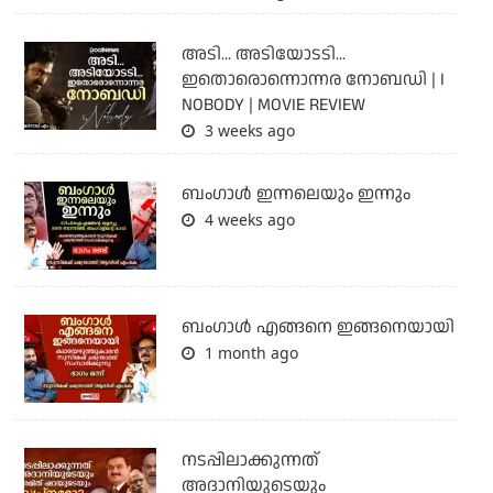
അടി... അടിയോടടി...
ഇതൊരൊന്നൊന്നര നോബഡി | I
NOBODY | MOVIE REVIEW
3 weeks ago
ബംഗാള്‍ ഇന്നലെയും ഇന്നും
4 weeks ago
ബം​ഗാൾ എങ്ങനെ ഇങ്ങനെയായി
1 month ago
നടപ്പിലാക്കുന്നത്
അദാനിയുടെയും