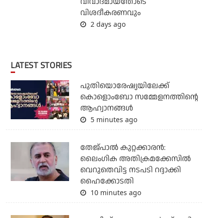
വിവാദമായതോടെ
വിശദീകരണവും
2 days ago
LATEST STORIES
പുതിയൊരേഷ്യയിലേക്ക്
കൊളൊംബോ സമ്മേളനത്തിന്റെ
ആഹ്വാനങ്ങള്‍
5 minutes ago
തേജ്പാല്‍ കുറ്റക്കാരന്‍:
ലൈംഗിക അതിക്രമക്കേസില്‍
വെറുതെവിട്ട നടപടി റദ്ദാക്കി
ഹൈക്കോടതി
10 minutes ago