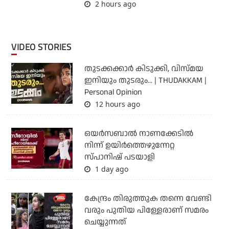
2 hours ago
VIDEO STORIES
തുടക്കക്കാര്‍ കിടുക്കി, വിസ്മയ
ഇനിയും തുടരും... | THUDAKKAM |
Personal Opinion
12 hours ago
ഒയര്‍സബാൽ നാണക്കേടിൽ
നിന്ന് ഉയിർത്തെഴുന്നേറ്റ
സ്പാനിഷ് പടയാളി
1 day ago
കേന്ദ്രം തിരുത്തുക തന്നെ വേണ്ടി
വരും പുതിയ പിള്ളേരാണ് സമരം
ചെയ്യുന്നത്