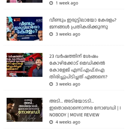
1 week ago
വീണ്ടും ഇരുട്ടിലായോ കേരളം?
ജനങ്ങൾ പ്രതികരിക്കുന്നു
3 weeks ago
23 വർഷത്തിന് ശേഷം
കോഴിക്കോട് മെഡിക്കൽ
കോളേജ് എസ്.എഫ്.ഐ
തിരിച്ചുപിടിച്ചത് എങ്ങനെ?
3 weeks ago
അടി... അടിയോടടി...
ഇതൊരൊന്നൊന്നര നോബഡി | I
NOBODY | MOVIE REVIEW
4 weeks ago