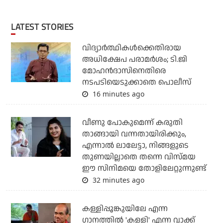
LATEST STORIES
വിദ്യാര്‍ത്ഥികള്‍ക്കെതിരായ
അധിക്ഷേപ പരാമര്‍ശം; ടി.ജി
മോഹന്‍ദാസിനെതിരെ
നടപടിയെടുക്കാതെ പൊലീസ്
16 minutes ago
വീണു പോകുമെന്ന് കരുതി
താങ്ങായി വന്നതായിരിക്കും,
എന്നാല്‍ ലാലേട്ടാ, നിങ്ങളുടെ
തുണയില്ലാതെ തന്നെ വിസ്മയ
ഈ സിനിമയെ തോളിലേറ്റുന്നുണ്ട്
32 minutes ago
കള്ളിപ്പൂങ്കുയിലേ എന്ന
ഗാനത്തിൽ 'കള്ളി' എന്ന വാക്ക്