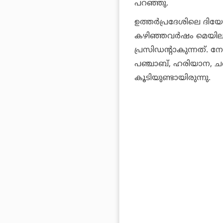
പറഞ്ഞു.
ഉത്തര്‍പ്രദേശിലെ ദി
കഴിഞ്ഞവര്‍ഷം മെയില
പ്രസിഡന്റാകുന്നത്. ന
പഞ്ചാബ്, ഹരിയാന, ച
കൂടിയുണ്ടായിരുന്നു.