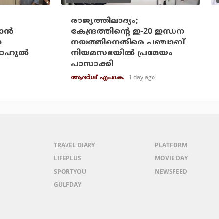
രാജ്യത്തിലാദ്യം;
ാന്‍
കേന്ദ്രത്തിന്റെ ഇ-20 ഇന്ധന
ോ
നയത്തിനെതിരെ പഞ്ചാബ്
ാഹുല്‍
നിയമസഭയില്‍ പ്രമേയം
പാസാക്കി
1 day ago
ആദർശ് എം.കെ.
TRAVEL DIARY
PLATFORM
LIFEPLUS
MOVIE DAY
SPORTYOU
NEWSFEED
GULFDAY