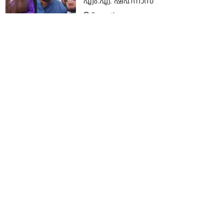
എം.എ. ഷഹനാസ്
8 months ago
രാഹുലിനെ പോലുള്ള
സൈക്കോപാത്തുകളെ പടിയടച്ച്
പിണ്ഡം വെയ്ക്കണം: യൂത്ത്
കോണ്‍ഗ്രസ് സംസ്ഥാന ജനറല്‍
സെക്രട്ടറി സജന ബി. സാജന്‍
8 months ago
യോഗ്യതയില്ലെന്ന് വരുത്തി
തീര്‍ക്കാന്‍ ശ്രമം;
അപമാനിക്കപ്പെട്ടു: കോണ്‍ഗ്രസ്
വിമത സ്ഥാനാര്‍ത്ഥി ജഷീര്‍
പള്ളിവയല്‍
8 months ago
'മേല്‍ തട്ടിലിരുന്ന് കൈ വീശുന്ന