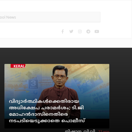
KERALA
വിദ്യാര്‍ത്ഥികള്‍ക്കെതിരായ
അധിക്ഷേപ പരാമര്‍ശം; ടി.ജി
മോഹന്‍ദാസിനെതിരെ
നടപടിയെടുക്കാതെ പൊലീസ്
22 min
നിഷാന. വി.വി