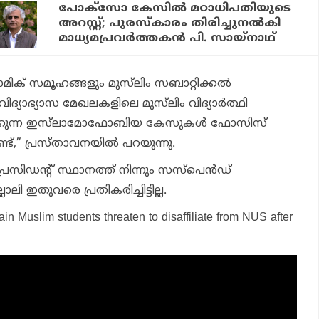
പോക്‌സോ കേസില്‍ മഠാധിപതിയുടെ
അറസ്റ്റ്; പുരസ്‌കാരം തിരിച്ചുനല്‍കി
മാധ്യമപ്രവര്‍ത്തകന്‍ പി. സായ്‌നാഥ്
ാമിക് സമൂഹങ്ങളും മുസ്‌ലിം സബാറ്റിക്കല്‍
ദ്യാഭ്യാസ മേഖലകളിലെ മുസ്‌ലിം വിദ്യാര്‍ത്ഥി
കുന്ന ഇസ്‌ലാമോഫോബിയ കേസുകള്‍ ഫോസിസ്
്ട്,” പ്രസ്താവനയില്‍ പറയുന്നു.
സിഡന്റ് സ്ഥാനത്ത് നിന്നും സസ്‌പെന്‍ഡ്
ി ഇതുവരെ പ്രതികരിച്ചിട്ടില്ല.
tain
Muslim students threaten to disaffiliate from NUS after