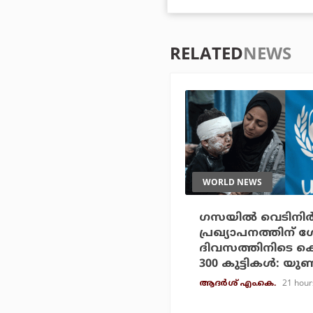
RELATED
NEWS
WORLD NEWS
ഗസയില്‍ വെടിനിര്‍
പ്രഖ്യാപനത്തിന് 
ദിവസത്തിനിടെ കൊല്
300 കുട്ടികള്‍: യ
21 hour
ആദർശ് എം.കെ.