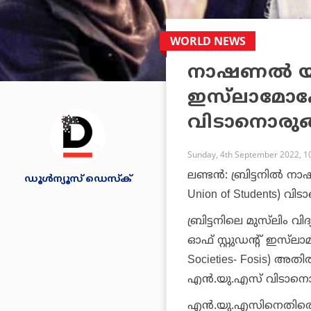
WORLD NEWS
നാഷണല്‍ യൂണ
ഇസ്‌ലാമ
വിടാനൊരുങ്ങി
Sunday, 4th September 2022, 1
ലണ്ടന്‍: ബ്രിട്ടനില്‍ 
ഡൂള്‍ന്യൂസ് ഡെസ്‌ക്
Union of Students) വിടാ
ബ്രിട്ടനിലെ മുസ്‌ലി
ഓഫ് സ്റ്റുഡന്റ് ഇസ്‌ലാ
Societies- Fosis) അതി
എന്‍.യു.എസ് വിടാനൊര
എന്‍.യു.എസിനെതി