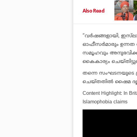
Also Read
”വര്‍ഷങ്ങളായി, ഇസ്‌ല
ഓഫീസര്‍മാരും ഉന്നത വി
സമൂഹവും അനുഭവിക്
കൈകാര്യം ചെയ്തിട്ടുണ
തന്നെ സംഘടനയുടെ പ്ര
ചെയ്തതില്‍ ഷൈമ ദല്ലാല
Content Highlight: In Bri
Islamophobia claims