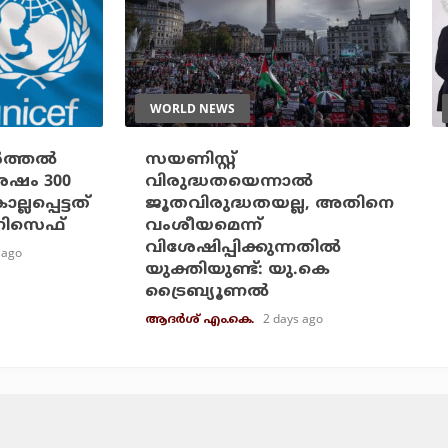
WORLD NEWS
ത്തല്‍
സയണിസ്റ്റ്
ശേഷം 300
വിരുദ്ധതയെന്നാല്‍
ലപ്പെട്ടത്
ജൂതവിരുദ്ധതയല്ല, അതിനെ
ുണിസെഫ്
വംശീയമെന്ന്
വിശേഷിപ്പിക്കുന്നതില്‍
 ago
യുക്തിയുണ്ട്: യു.കെ
ട്രൈബ്യൂണല്‍
2 days ago
ആദർശ് എം.കെ.