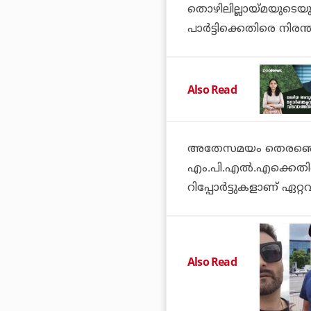
തൊഴിലില്ലായ്മയുടെയും 
പാര്‍ട്ടിക്കെതിരെ നിരന്
Also Read
അതേസമയം തെരഞ്ഞെട
എം.പി.എല്‍.എക്കെതിര
റിപ്പോര്‍ട്ടുകളാണ് ഏറ്
Also Read