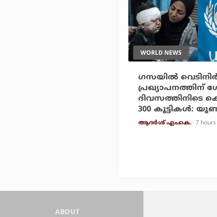
WORLD NEWS
ഗസയില്‍ വെടിനിര്‍
പ്രഖ്യാപനത്തിന് 
ദിവസത്തിനിടെ കൊല്
300 കുട്ടികള്‍: യ
7 hours
ആദർശ് എം.കെ.
ABOUT