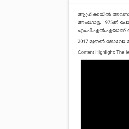
ആഫ്രിക്കയില്‍ അവസാനം
അംഗോള. 1975ല്‍ പോര്‍ച
എം.പി.എല്‍.എയാണ് അ
2017 മുതല്‍ ജോവോ ല
Content Highlight: The l