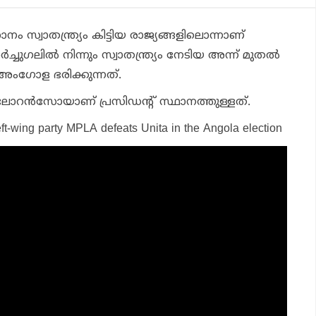
 സ്വാതന്ത്ര്യം കിട്ടിയ രാജ്യങ്ങളിലൊന്നാണ്
്ചുഗലില്‍ നിന്നും സ്വാതന്ത്ര്യം നേടിയ അന്ന് മുതല്‍
ംഗോള ഭരിക്കുന്നത്.
ോറന്‍സോയാണ് പ്രസിഡന്റ് സ്ഥാനത്തുള്ളത്.
eft-wing party MPLA defeats Unita in the Angola election