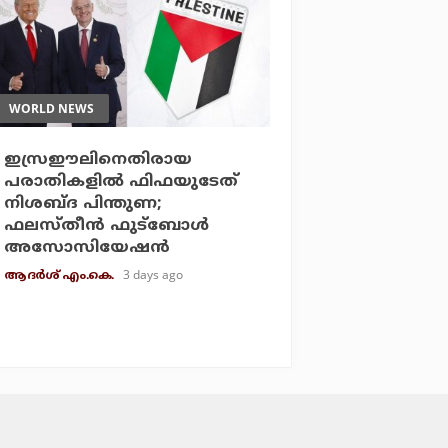
WORLD NEWS
ഇസ്രഈലിനെതിരായ
പരാതികളില്‍ ഫിഫയുടേത്
നിശബ്ദ പിന്തുണ;
ഫലസ്തീന്‍ ഫുട്‌ബോള്‍
അസോസിയേഷന്‍
3 days ago
ആദർശ് എം.കെ.