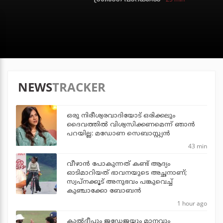
NEWS
TRACKER
ഒരു നിരീശ്വരവാദിയോട് ഒരിക്കലും
ദൈവത്തിൽ വിശ്വസിക്കണമെന്ന് ഞാൻ
പറയില്ല: മഡോണ സെബാസ്റ്റ്യൻ
43 min
വീഴാന്‍ പോകുന്നത് കണ്ട് ആദ്യം
ഓടിമാറിയത് ഭാവനയുടെ അച്ഛനാണ്;
സ്വപ്‌നക്കൂട് അനുഭവം പങ്കുവെച്ച്
കുഞ്ചാക്കോ ബോബന്‍
1 hour ago
കുല്‍ദീപും ജഡേജയും മാനവും