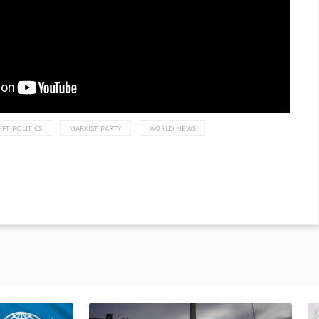
EFT POLITICS
MARXIST PARTY
WORLD NEWS