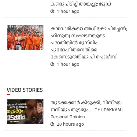
കണ്ടുപിടിച്ച് അയച്ചു: ജൂഡ്
1 hour ago
കന്‍വാരികളെ അധിക്ഷേപിച്ചെന്ന്;
ഹിന്ദുത്വ സംഘടനയുടെ
പരാതിയില്‍ മുസ്‌ലിം
പുരോഹിതനെതിരെ
കേസെടുത്ത് യു.പി പൊലീസ്
1 hour ago
VIDEO STORIES
തുടക്കക്കാര്‍ കിടുക്കി, വിസ്മയ
ഇനിയും തുടരും... | THUDAKKAM |
Personal Opinion
20 hours ago