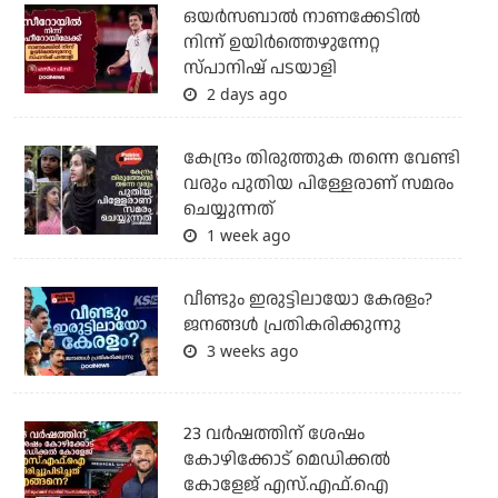
ഒയര്‍സബാൽ നാണക്കേടിൽ
നിന്ന് ഉയിർത്തെഴുന്നേറ്റ
സ്പാനിഷ് പടയാളി
2 days ago
കേന്ദ്രം തിരുത്തുക തന്നെ വേണ്ടി
വരും പുതിയ പിള്ളേരാണ് സമരം
ചെയ്യുന്നത്
1 week ago
വീണ്ടും ഇരുട്ടിലായോ കേരളം?
ജനങ്ങൾ പ്രതികരിക്കുന്നു
3 weeks ago
23 വർഷത്തിന് ശേഷം
കോഴിക്കോട് മെഡിക്കൽ
കോളേജ് എസ്.എഫ്.ഐ