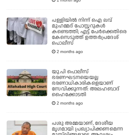
1 month ago
പള്ളിയില്‍ നിന്ന് ഐ ലവ്
മുഹമ്മദ് പോസ്റ്ററുകള്‍
കണ്ടെത്തി; എട്ട് പേര്‍ക്കെതിരെ
കേസെടുത്ത് ഉത്തര്‍പ്രദേശ്
പൊലീസ്
2 months ago
യു.പി പൊലീസ്
ഭരണഘടനയെയല്ല
ഭരണാധികാരികളെയാണ്
സേവിക്കുന്നത്: അലഹബാദ്
ഹൈക്കോടതി
2 months ago
പശു അമ്മയാണ്, ദേശീയ
മൃഗമായി പ്രഖ്യാപിക്കണമെന്ന
മുസ്‌ലിങ്ങളുടെ ആവശ്യം