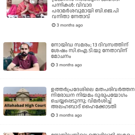
പന്നികള്‍: വിവാദ
പരാമര്‍ശവുമായി ബി.ജെ.പി
വനിതാ നേതാവ്
3 months ago
നോയിഡ സമരം; 13 ദിവസത്തിന്
ശേഷം സി.ഐ.ടി.യു നേതാവിന്
മോചനം
3 months ago
ഉത്തര്‍പ്രദേശിലെ മതപരിവര്‍ത്തന
നിരോധന നിയമം ദുരുപയോഗം
ചെയ്യപ്പെടുന്നു; വിമര്‍ശിച്ച്
അലഹബാദ് ഹൈക്കോടതി
3 months ago