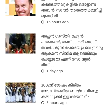
കണ്ടെത്തലുകളില്‍ ഒരാളാണ്
അവന്‍; സൂപ്പര്‍ താരത്തെക്കുറിച്ച്
ബ്രെറ്റ് ലീ
16 hours ago
അച്ഛന്‍ ഗുസ്തി, ചേട്ടന്‍
പാര്‍ക്കൗര്‍, അനിയത്തി മൊയ്
തായ്.... മൂന്ന് പേരെയും വെച്ച് ഒരു
ആക്ഷന്‍ സിനിമ ആരെങ്കിലും
ചെയ്യുമോ എന്ന് സോഷ്യല്‍
മീഡിയ
1 day ago
2002ന് ശേഷം കിരീടം
നേടാനിറങ്ങിയ ബാഴ്സ വീണു;
കപ്പ് തൂക്കി ഇറ്റാലിയൻ ടീം
5 hours ago