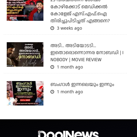
കോഴിക്കോട് മെഡിക്കൽ
കോളേജ് എസ്.എഫ്.ഐ
തിരിച്ചുപിടിച്ചത് എങ്ങനെ?
3 weeks ago
അടി... അടിയോടടി...
ഇതൊരൊന്നൊന്നര നോബഡി | I
NOBODY | MOVIE REVIEW
1 month ago
ബംഗാള്‍ ഇന്നലെയും ഇന്നും
1 month ago