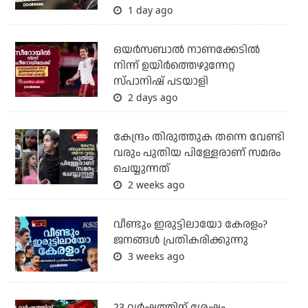
1 day ago
ഒയര്‍സബാൽ നാണക്കേടിൽ
നിന്ന് ഉയിർത്തെഴുന്നേറ്റ
സ്പാനിഷ് പടയാളി
2 days ago
കേന്ദ്രം തിരുത്തുക തന്നെ വേണ്ടി
വരും പുതിയ പിള്ളേരാണ് സമരം
ചെയ്യുന്നത്
2 weeks ago
വീണ്ടും ഇരുട്ടിലായോ കേരളം?
ജനങ്ങൾ പ്രതികരിക്കുന്നു
3 weeks ago
23 വർഷത്തിന് ശേഷം