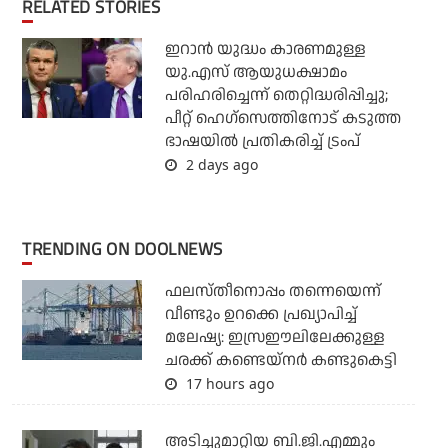
RELATED STORIES
ഇറാന്‍ യുദ്ധം കാരണമുള്ള
യു.എസ് ആയുധക്ഷാമം
പരിഹരിച്ചെന്ന് തെറ്റിദ്ധരിപ്പിച്ചു;
പീറ്റ് ഹെഗ്‌സെത്തിനോട് കടുത്ത
ഭാഷയില്‍ പ്രതികരിച്ച് ട്രംപ്
2 days ago
TRENDING ON DOOLNEWS
ഫലസ്തീനൊപ്പം തന്നെയെന്ന്
വീണ്ടും ഉറക്കെ പ്രഖ്യാപിച്ച്
മലേഷ്യ: ഇസ്രഈലിലേക്കുള്ള
ചരക്ക് കണ്ടെയ്‌നര്‍ കണ്ടുകെട്ടി
17 hours ago
അടിച്ചുമാറ്റിയ ബി.ജി.എമ്മും