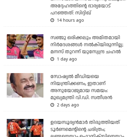
അദ്ദേഹത്തിന്റെ ഭാര്യയോട്
പറഞ്ഞത്: സിദ്ദിഖ്
14 hours ago
സഞ്ജു ഒരിക്കലും അമിതമായി
നിര്‍ദേശങ്ങള്‍ നല്‍കിയിരുന്നില്ല;
മനസ് തുറന്ന് യുസ്വേന്ദ്ര ചഹല്‍
1 day ago
സോഷ്യല്‍ മീഡിയയെ
നിയന്ത്രിക്കണം, ഇതാണ്
അനുയോജ്യമായ സമയം:
മുഖ്യമന്ത്രി വി.ഡി. സതീശന്‍
2 days ago
ഉദയസൂര്യന്‍മാര്‍ തിരുത്തിയത്
ടൂര്‍ണമെന്റിന്റെ ചരിത്രം;
ലണ്ടനെയും ഫൊനിക്‌സിനെയും