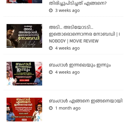
തിരിച്ചുപിടിച്ചത് എങ്ങനെ?
3 weeks ago
അടി... അടിയോടടി...
ഇതൊരൊന്നൊന്നര നോബഡി | I
NOBODY | MOVIE REVIEW
4 weeks ago
ബംഗാള്‍ ഇന്നലെയും ഇന്നും
4 weeks ago
ബം​ഗാൾ എങ്ങനെ ഇങ്ങനെയായി
1 month ago