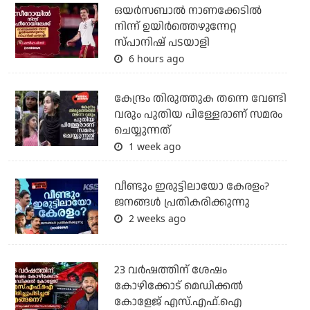
ഒയര്‍സബാൽ നാണക്കേടിൽ
നിന്ന് ഉയിർത്തെഴുന്നേറ്റ
സ്പാനിഷ് പടയാളി
6 hours ago
കേന്ദ്രം തിരുത്തുക തന്നെ വേണ്ടി
വരും പുതിയ പിള്ളേരാണ് സമരം
ചെയ്യുന്നത്
1 week ago
വീണ്ടും ഇരുട്ടിലായോ കേരളം?
ജനങ്ങൾ പ്രതികരിക്കുന്നു
2 weeks ago
23 വർഷത്തിന് ശേഷം
കോഴിക്കോട് മെഡിക്കൽ
കോളേജ് എസ്.എഫ്.ഐ