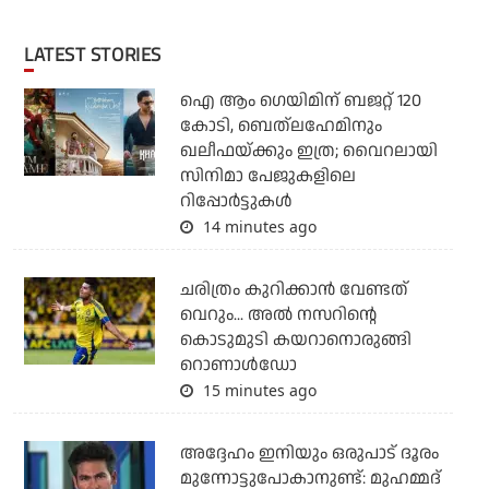
LATEST STORIES
ഐ ആം ഗെയിമിന് ബജറ്റ് 120
കോടി, ബെത്‌ലഹേമിനും
ഖലീഫയ്ക്കും ഇത്ര; വൈറലായി
സിനിമാ പേജുകളിലെ
റിപ്പോര്‍ട്ടുകള്‍
14 minutes ago
ചരിത്രം കുറിക്കാന്‍ വേണ്ടത്
വെറും... അല്‍ നസറിന്റെ
കൊടുമുടി കയറാനൊരുങ്ങി
റൊണാള്‍ഡോ
15 minutes ago
അദ്ദേഹം ഇനിയും ഒരുപാട് ദൂരം
മുന്നോട്ടുപോകാനുണ്ട്: മുഹമ്മദ്