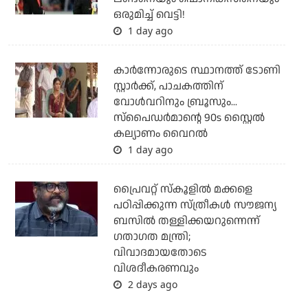
ഒരുമിച്ച് വെട്ടി!
1 day ago
കാര്‍ന്നോരുടെ സ്ഥാനത്ത് ടോണി
സ്റ്റാര്‍ക്ക്, പാചകത്തിന്
വോള്‍വറിനും ബ്രൂസും...
സ്‌പൈഡര്‍മാന്റെ 90s സ്റ്റൈല്‍
കല്യാണം വൈറല്‍
1 day ago
പ്രൈവറ്റ് സ്‌കൂളില്‍ മക്കളെ
പഠിപ്പിക്കുന്ന സ്ത്രീകള്‍ സൗജന്യ
ബസില്‍ തള്ളിക്കയറുന്നെന്ന്
ഗതാഗത മന്ത്രി;
വിവാദമായതോടെ
വിശദീകരണവും
2 days ago