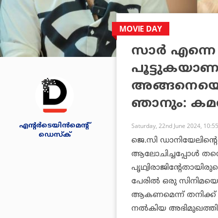
MOVIE DAY
സാര്‍ എന്നെ
പൂട്ടുകയാണല്
അങ്ങനെയെങ്
ഞാനും: കമല
എന്റര്‍ടെയിന്‍മെന്റ്
Saturday, 22nd June 2024, 10:5
ഡെസ്‌ക്
ജെ.സി ഡാനിയേലിന്റെ
ആലോചിച്ചപ്പോള്‍ തന്
പൃഥ്വിരാജിന്റേതായിരു
പേരില്‍ ഒരു സിനിമയെട
ആകണമെന്ന് തനിക്ക് ന
നല്‍കിയ അഭിമുഖത്തില