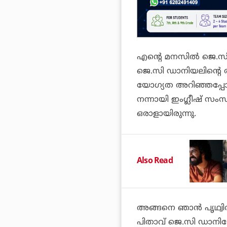
എന്റെ മനസില്‍ ജെ.സി 
ജെ.സി ഡാനിയലിന്റെ രൂ
യോഗ്യത അറിഞ്ഞപ്പോ
നന്നായി ഇംഗ്ലീഷ് സംസാ
ഒരാളായിരുന്നു.
Also Read
അങ്ങനെ ഞാന്‍ പൃഥ്വി
പിതാവ് ജെ.സി ഡാനിയേ