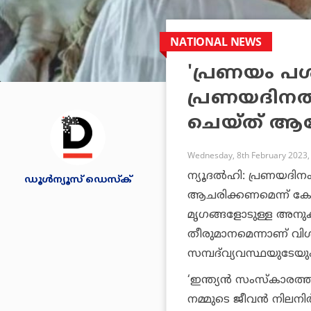
NATIONAL NEWS
'പ്രണയം പശ
പ്രണയദിനത
ചെയ്ത് ആഘോ
Wednesday, 8th February 2023,
ന്യൂദല്‍ഹി: പ്രണയദി
ഡൂള്‍ന്യൂസ് ഡെസ്‌ക്
ആചരിക്കണമെന്ന് കേന്ദ
മൃഗങ്ങളോടുള്ള അനുകമ
തീരുമാനമെന്നാണ് വിശ
സമ്പദ്‌വ്യവസ്ഥയുടേയും
‘ഇന്ത്യന്‍ സംസ്‌കാരത്ത
നമ്മുടെ ജീവന്‍ നിലനിര