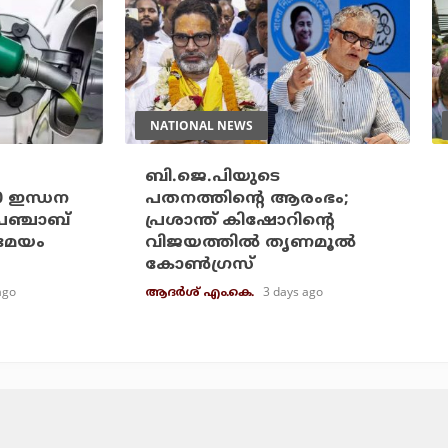
NATIONAL NEWS
ബി.ജെ.പിയുടെ
20 ഇന്ധന
പതനത്തിന്റെ ആരംഭം;
പഞ്ചാബ്
പ്രശാന്ത് കിഷോറിന്റെ
രമേയം
വിജയത്തില്‍ തൃണമൂല്‍
കോണ്‍ഗ്രസ്
ago
3 days ago
ആദർശ് എം.കെ.