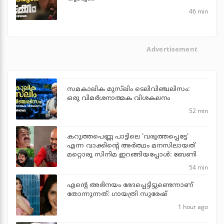
46 min
Advertisement
സമകാലിക മുസ്‌ലിം ടെലിവിഞ്ചലിസം:
ഒരു വിമര്‍ശനാത്മക വിശകലനം
52 min
കറുത്തപെണ്ണ പാട്ടിലെ 'വരുത്തപ്പെട്ടേ'
എന്ന വാക്കിന്റെ അർത്ഥം മനസിലായത്
മറ്റൊരു സിനിമ ഇറങ്ങിയപ്പോൾ: ബേണി
54 min
എന്റെ അഭിനയം ഭേദപ്പെട്ടിട്ടുണ്ടെന്നാണ്
തോന്നുന്നത്: ഗായത്രി സുരേഷ്
1 hour ago