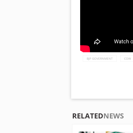
BJP GOVERNMENT
COW
RELATED
NEWS