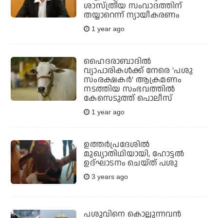
ശാസ്ത്രീയ സംവാദത്തിന്
തയ്യാറെന്ന് ന്യായീകരണം
1 year ago
ഹൈദരാബാദിൽ
വ്യാപാരികൾക്ക് നേരെ 'പശു
സംരക്ഷകർ' ആക്രമണം
നടത്തിയ സംഭവത്തിൽ
കേസെടുത്ത് പൊലീസ്
1 year ago
ഉത്തര്‍പ്രദേശില്‍
മുഖ്യാതിഥിയായി, ഹോട്ടല്‍
ഉദ്ഘാടനം ചെയ്ത് പശു
3 years ago
പശുവിനെ കൊല്ലുന്നവന്‍