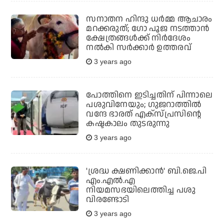
സനാതന ഹിന്ദു ധർമ്മ ആചാരം
മറക്കരുത്; ഗോ പൂജ നടത്താൻ
ക്ഷേത്രങ്ങൾക്ക് നിർദേശം
നൽകി സർക്കാർ ഉത്തരവ്
3 years ago
പോത്തിനെ ഇടിച്ചതിന് പിന്നാലെ
പശുവിനേയും; ഗുജറാത്തില്‍
വന്ദേ ഭാരത് എക്സ്പ്രസിന്റെ
കഷ്ടകാലം തുടരുന്നു
3 years ago
'ശ്രദ്ധ ക്ഷണിക്കാന്‍' ബി.ജെ.പി
എം.എല്‍.എ
നിയമസഭയിലെത്തിച്ച പശു
വിരണ്ടോടി
3 years ago