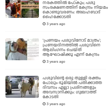
നരകത്തില്‍ പോകും; പശു
സംരക്ഷണത്തിന് കേന്ദ്രം നിയമം
കൊണ്ടുവരണം: അലഹബാദ്
ഹൈക്കോടതി
3 years ago
'പ്രണയം പശുവിനോട് മാത്രം';
പ്രണയദിനത്തില്‍ പശുവിനെ
ആലിംഗനം ചെയ്ത്
ആഘോഷിക്കൂ എന്ന് കേന്ദ്രം
3 years ago
പശുവിന്റെ ഒരു തുള്ളി രക്തം
പോലും ഭൂമിയില്‍ പതിക്കാത്ത
ദിവസം എല്ലാ പ്രശ്‌നങ്ങളും
അവസാനിക്കും: ഗുജറാത്ത്
കോടതി
3 years ago