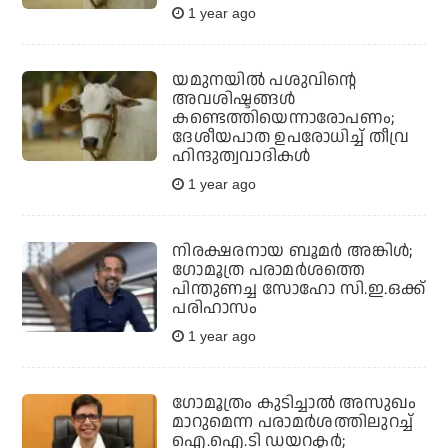
1 year ago
യമുനയിൽ പശുവിന്റെ
അവശിഷ്ടങ്ങൾ
കണ്ടെത്തിയെന്നാരോപണം;
ദേശീയപാത ഉപരോധിച്ച് തീവ്ര
ഹിന്ദുത്വവാദികൾ
1 year ago
നിരക്ഷരനായ ബൂമർ അങ്കിൾ;
ഗോമൂത്ര പരാമർശത്തെ
പിന്തുണച്ച സോഹോ സി.ഇ.ഒക്ക്
പരിഹാസം
1 year ago
ഗോമൂത്രം കുടിച്ചാല്‍ അസുഖം
മാറുമെന്ന പരാമര്‍ശത്തിലുറച്ച്
ഐ.ഐ.ടി ഡയറക്ടര്‍;