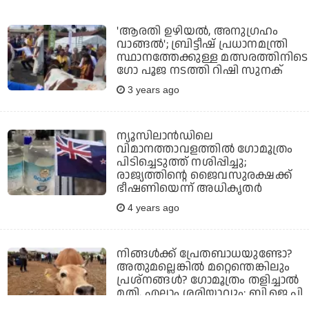
'ആരതി ഉഴിയല്‍, അനുഗ്രഹം
വാങ്ങല്‍'; ബ്രിട്ടീഷ് പ്രധാനമന്ത്രി
സ്ഥാനത്തേക്കുള്ള മത്സരത്തിനിടെ
ഗോ പൂജ നടത്തി റിഷി സുനക്
3 years ago
ന്യൂസിലാന്‍ഡിലെ
വിമാനത്താവളത്തില്‍ ഗോമൂത്രം
പിടിച്ചെടുത്ത് നശിപ്പിച്ചു;
രാജ്യത്തിന്റെ ജൈവസുരക്ഷക്ക്
ഭീഷണിയെന്ന് അധികൃതര്‍
4 years ago
നിങ്ങള്‍ക്ക് പ്രേതബാധയുണ്ടോ?
അതുമല്ലെങ്കില്‍ മറ്റെന്തെങ്കിലും
പ്രശ്‌നങ്ങള്‍? ഗോമൂത്രം തളിച്ചാല്‍
മതി, എല്ലാം ശരിയാവും: ബി.ജെ.പി
മന്ത്രി