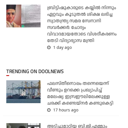
ബ്രിട്ടിഷുകാരുടെ കയ്യില്‍ നിന്നും
ഏറ്റവും കൂടുതല്‍ ശിക്ഷ ലഭിച്ച
സ്വാതന്ത്ര്യ സമര സേനാനി
സവര്‍ക്കര്‍: ചോദ്യം
വിവാദമായതോടെ വിശദീകരണം
തേടി വിദ്യാഭ്യാസ മന്ത്രി
1 day ago
TRENDING ON DOOLNEWS
ഫലസ്തീനൊപ്പം തന്നെയെന്ന്
വീണ്ടും ഉറക്കെ പ്രഖ്യാപിച്ച്
മലേഷ്യ: ഇസ്രഈലിലേക്കുള്ള
ചരക്ക് കണ്ടെയ്‌നര്‍ കണ്ടുകെട്ടി
17 hours ago
അടിച്ചുമാറ്റിയ ബി.ജി.എമ്മും