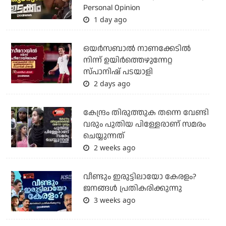
Personal Opinion
1 day ago
ഒയര്‍സബാൽ നാണക്കേടിൽ
നിന്ന് ഉയിർത്തെഴുന്നേറ്റ
സ്പാനിഷ് പടയാളി
2 days ago
കേന്ദ്രം തിരുത്തുക തന്നെ വേണ്ടി
വരും പുതിയ പിള്ളേരാണ് സമരം
ചെയ്യുന്നത്
2 weeks ago
വീണ്ടും ഇരുട്ടിലായോ കേരളം?
ജനങ്ങൾ പ്രതികരിക്കുന്നു
3 weeks ago