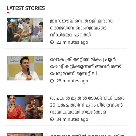
LATEST STORIES
ഇസ്രഈലിനെ തള്ളി ഇറാന്‍;
മൊജ്തബ ഖാംനഇയുടെ
വീഡിയോ പുറത്ത്
22 minutes ago
ലോക ക്രിക്കറ്റില്‍ മികച്ച പുള്‍
ഷോട്ട് കളിക്കുന്നത് അവര്‍ രണ്ട്
പേരുമാണ്: ബ്രെറ്റ് ലീ
25 minutes ago
രാപ്പകൽ മുതൽ ടോക്സിക് വരെ;
20 വർഷത്തിനിപ്പുറം ഗീതുവിന്റെ
നായികയായി നയൻതാര
34 minutes ago