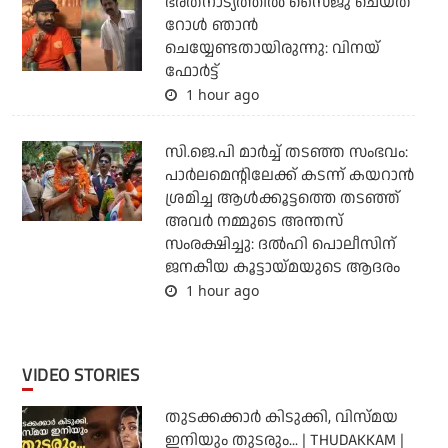
ഭരതനാട്യത്തിൽ സൈജു ചെയ്ത
റോൾ ഞാൻ
ചെയ്യേണ്ടതായിരുന്നു: വിനയ്
ഫോർട്ട്
1 hour ago
സി.ജെ.പി മാര്‍ച്ച് തടഞ്ഞ സംഭവം:
പാര്‍ലമെന്റിലേക്ക് കടന്ന് കയറാന്‍
ശ്രമിച്ച ആള്‍ക്കൂട്ടത്തെ തടഞ്ഞ്
അവര്‍ നമ്മുടെ അന്തസ്
സംരക്ഷിച്ചു: ദല്‍ഹി പൊലീസിന്
ജനകീയ കൂട്ടായ്മയുടെ ആദരം
1 hour ago
VIDEO STORIES
തുടക്കക്കാര്‍ കിടുക്കി, വിസ്മയ
ഇനിയും തുടരും... | THUDAKKAM |