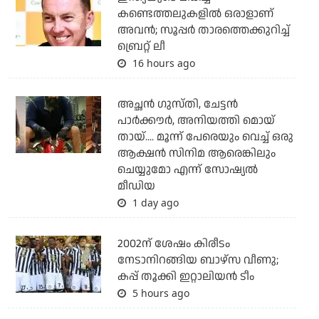
കണ്ടെത്തലുകളില്‍ ഒരാളാണ്
അവന്‍; സൂപ്പര്‍ താരത്തെക്കുറിച്ച്
ബ്രെറ്റ് ലീ
16 hours ago
അച്ഛന്‍ ഗുസ്തി, ചേട്ടന്‍
പാര്‍ക്കൗര്‍, അനിയത്തി മൊയ്
തായ്.... മൂന്ന് പേരെയും വെച്ച് ഒരു
ആക്ഷന്‍ സിനിമ ആരെങ്കിലും
ചെയ്യുമോ എന്ന് സോഷ്യല്‍
മീഡിയ
1 day ago
2002ന് ശേഷം കിരീടം
നേടാനിറങ്ങിയ ബാഴ്സ വീണു;
കപ്പ് തൂക്കി ഇറ്റാലിയൻ ടീം
5 hours ago