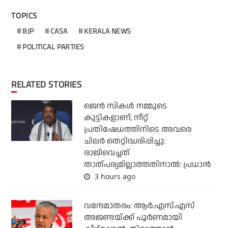
TOPICS
BJP
CASA
KERALA NEWS
POLITICAL PARTIES
RELATED STORIES
ജെന്‍ സികള്‍ നമ്മുടെ
കുട്ടികളാണ്; നീറ്റ്
പ്രതിഷേധത്തിനിടെ അവരെ
ചിലര്‍ തെറ്റിദ്ധരിപ്പിച്ചു:
രാജിവെച്ചത്
താത്പര്യമില്ലാത്തതിനാല്‍: പ്രധാന്‍
3 hours ago
വന്ദേമാതരം: ആര്‍.എസ്.എസ്
അജണ്ടയ്ക്ക് പൂര്‍ണമായി