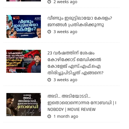
2 weeks ago
വീണ്ടും ഇരുട്ടിലായോ കേരളം?
ജനങ്ങൾ പ്രതികരിക്കുന്നു
3 weeks ago
23 വർഷത്തിന് ശേഷം
കോഴിക്കോട് മെഡിക്കൽ
കോളേജ് എസ്.എഫ്.ഐ
തിരിച്ചുപിടിച്ചത് എങ്ങനെ?
3 weeks ago
അടി... അടിയോടടി...
ഇതൊരൊന്നൊന്നര നോബഡി | I
NOBODY | MOVIE REVIEW
1 month ago