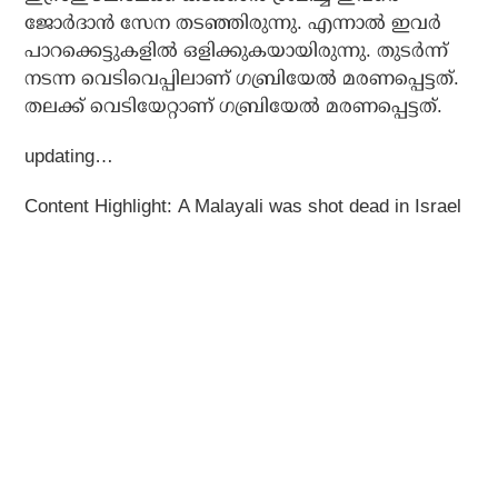
ജോർദാൻ സേന തടഞ്ഞിരുന്നു. എന്നാൽ ഇവർ
പാറക്കെട്ടുകളിൽ ഒളിക്കുകയായിരുന്നു. തുടർന്ന്
നടന്ന വെടിവെപ്പിലാണ് ഗബ്രിയേൽ മരണപ്പെട്ടത്.
തലക്ക് വെടിയേറ്റാണ് ഗബ്രിയേൽ മരണപ്പെട്ടത്.
updating…
Content Highlight: A Malayali was shot dead in Israel