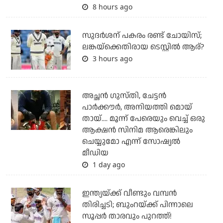
8 hours ago
സുദര്‍ശന് പകരം രണ്ട് ചോയിസ്;
ലങ്കയ്‌ക്കെതിരായ ടെസ്റ്റില്‍ ആര്?
3 hours ago
അച്ഛന്‍ ഗുസ്തി, ചേട്ടന്‍
പാര്‍ക്കൗര്‍, അനിയത്തി മൊയ്
തായ്.... മൂന്ന് പേരെയും വെച്ച് ഒരു
ആക്ഷന്‍ സിനിമ ആരെങ്കിലും
ചെയ്യുമോ എന്ന് സോഷ്യല്‍
മീഡിയ
1 day ago
ഇന്ത്യയ്ക്ക് വീണ്ടും വമ്പന്‍
തിരിച്ചടി; ബുംറയ്ക്ക് പിന്നാലെ
സൂപ്പര്‍ താരവും പുറത്ത്!