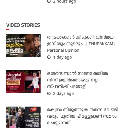
2 hours ago
VIDEO STORIES
തുടക്കക്കാര്‍ കിടുക്കി, വിസ്മയ
ഇനിയും തുടരും... | THUDAKKAM |
Personal Opinion
1 day ago
ഒയര്‍സബാൽ നാണക്കേടിൽ
നിന്ന് ഉയിർത്തെഴുന്നേറ്റ
സ്പാനിഷ് പടയാളി
2 days ago
കേന്ദ്രം തിരുത്തുക തന്നെ വേണ്ടി
വരും പുതിയ പിള്ളേരാണ് സമരം
ചെയ്യുന്നത്