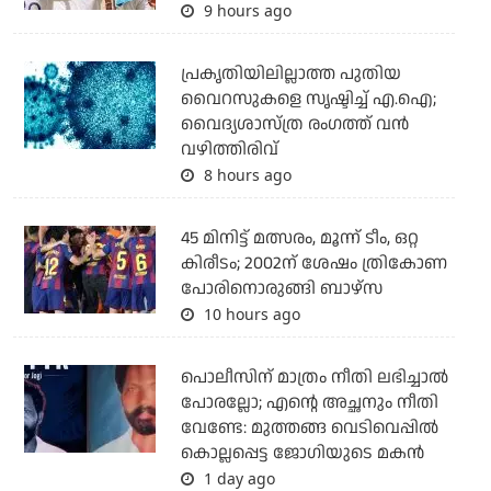
9 hours ago
പ്രകൃതിയിലില്ലാത്ത പുതിയ
വൈറസുകളെ സൃഷ്ടിച്ച് എ.ഐ;
വൈദ്യശാസ്ത്ര രംഗത്ത് വന്‍
വഴിത്തിരിവ്
8 hours ago
45 മിനിട്ട് മത്സരം, മൂന്ന് ടീം, ഒറ്റ
കിരീടം; 2002ന് ശേഷം ത്രികോണ
പോരിനൊരുങ്ങി ബാഴ്‌സ
10 hours ago
പൊലീസിന് മാത്രം നീതി ലഭിച്ചാല്‍
പോരല്ലോ; എന്റെ അച്ഛനും നീതി
വേണ്ടേ: മുത്തങ്ങ വെടിവെപ്പില്‍
കൊല്ലപ്പെട്ട ജോഗിയുടെ മകന്‍
1 day ago