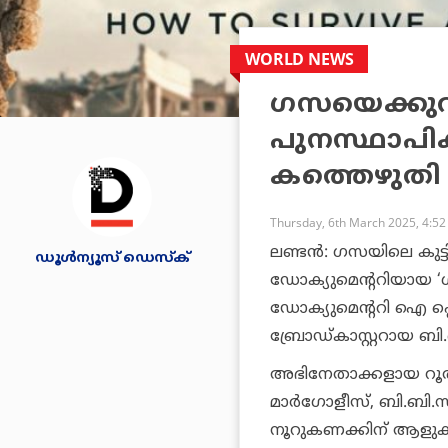
WORLD NEWS
ഗസയെക്കുറി
പുനസ്ഥാപിക
കത്തെഴുതി പ്
Thursday, 6th March 2025, 4:5
ലണ്ടന്‍: ഗസയിലെ കുട്ട
ഡൂള്‍ന്യൂസ് ഡെസ്‌ക്
ഡോക്യുമെന്ററിയായ ‘
ഡോക്യുമെന്ററി ഐ പ്ലെ
ബ്രോഡ്കാസ്റ്ററായ ബി.ബ
അഭിനേതാക്കളായ റൂത്ത് 
മാര്‍ഗോളീസ്, ബി.ബി
നൂറുകണക്കിന് ആളുകള