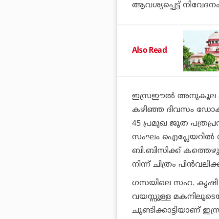
ആവശ്യപ്പെട്ട് നിവേദ
Also Read
ഇസ്രഈല്‍ അനുകൂല പ്ര
കഴിഞ്ഞ ദിവസം ഡോക്യുമെ
45 പ്രമുഖ ജൂത പത്രപ്ര
സംഘം ഐപ്ലേയറില്‍ നിന്
ബി.ബിസിക്ക് കത്തെഴു
നിന്ന് ചിത്രം പിന്‍വലിക്ക
ഗസയിലെ സഹ. കൃഷി വക
വയസ്സുള്ള മകനിലൂടെ
ചൂണ്ടിക്കാട്ടിയാണ് 