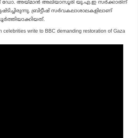
ുമ്പ് ഡോ. അയ്മാന്‍ അലിയാസൂരി യു.എ.ഇ സര്‍ക്കാരിന്
ിച്ചിരുന്നു. ബ്രിട്ടീഷ് സര്‍വകലാശാലകളിലാണ്
ര്‍ത്തിയാക്കിയത്.
h celebrities write to BBC demanding restoration of Gaza