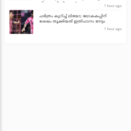
പിണറായി വിജയന്‍
1 hour ago
ചരിത്രം കുറിച്ച് ലിയോ; ലോകകപ്പിന്
ശേഷം തൂക്കിയത് ഇതിഹാസ നേട്ടം
1 hour ago