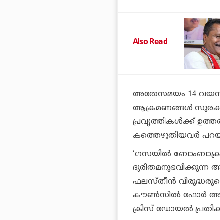
Also Read
അതേസമയം 14 വയസുള
ആക്രമണങ്ങള്‍ സുരക്ഷാ
പ്രവൃത്തികള്‍ക്ക് ഉത
കത്തെഴുതിയവര്‍ പറയു
‘ഗസയില്‍ ബോംബാക്രമ
ദുരിതമനുഭവിക്കുന്
ഫലസ്തീന്‍ വിരുദ്ധരുടെ 
കൗണ്‍സില്‍ ഫോര്‍ അറബ്
ക്രിസ് ഡോയല്‍ പ്രതികര