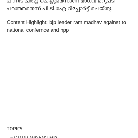
പിന്നീട് ചര്‍ച്ച ചെയ്യുമെന്നാണ് മാധവ് മറുപടി
പറഞ്ഞതെന്ന് പി.ടി.ഐ റിപ്പോര്‍ട്ട് ചെയ്തു.
Content Highlight: bjp leader ram madhav against to
national confernce and npp
TOPICS
JAMMU AND KASHMIR