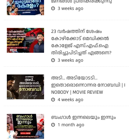
ജനങ്ങൾ പ്രതികരിക്കുന്നു
3 weeks ago
23 വർഷത്തിന് ശേഷം
കോഴിക്കോട് മെഡിക്കൽ
കോളേജ് എസ്.എഫ്.ഐ
തിരിച്ചുപിടിച്ചത് എങ്ങനെ?
3 weeks ago
അടി... അടിയോടടി...
ഇതൊരൊന്നൊന്നര നോബഡി | I
NOBODY | MOVIE REVIEW
4 weeks ago
ബംഗാള്‍ ഇന്നലെയും ഇന്നും
1 month ago