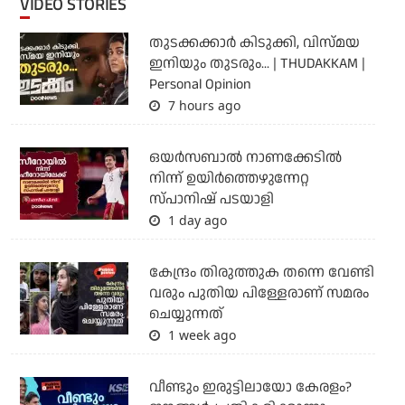
VIDEO STORIES
തുടക്കക്കാര്‍ കിടുക്കി, വിസ്മയ
ഇനിയും തുടരും... | THUDAKKAM |
Personal Opinion
7 hours ago
ഒയര്‍സബാൽ നാണക്കേടിൽ
നിന്ന് ഉയിർത്തെഴുന്നേറ്റ
സ്പാനിഷ് പടയാളി
1 day ago
കേന്ദ്രം തിരുത്തുക തന്നെ വേണ്ടി
വരും പുതിയ പിള്ളേരാണ് സമരം
ചെയ്യുന്നത്
1 week ago
വീണ്ടും ഇരുട്ടിലായോ കേരളം?