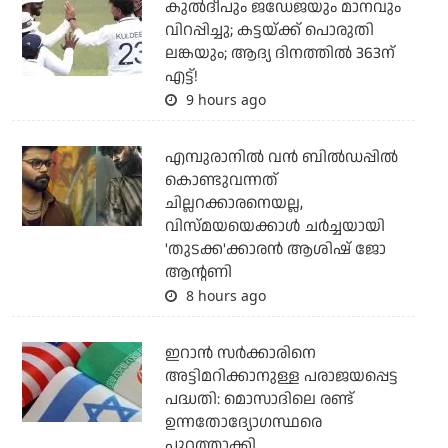
കുല്‍ദീപും ജഡേജയും മാനവും
വിറപ്പിച്ചു; കട്ടയ്ക്ക് പൊരുതി
ലങ്കയും; ആദ്യ ദിനത്തില്‍ 363ന്
എട്ട്!
9 hours ago
എമ്പുരാനില്‍ വന്‍ ബില്‍ഡപ്പില്‍
കൊണ്ടുവന്നത്
ചില്ലറക്കാരനെയല്ല,
വിസ്മയയെക്കാള്‍ ചര്‍ച്ചയായി
'തുടക്ക'ക്കാരന്‍ ആശിഷ് ജോ
ആന്റണി
8 hours ago
ഇറാന്‍ സര്‍ക്കാരിനെ
അട്ടിമറിക്കാനുള്ള പരാജയപ്പെട്ട
പദ്ധതി: മൊസാദിലെ രണ്ട്
ഉന്നതോദ്യോഗസ്ഥരെ
പുറത്താക്കി