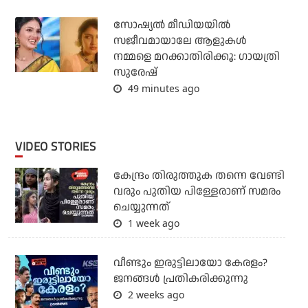
സോഷ്യൽ മീഡിയയിൽ
സജീവമായാലേ ആളുകൾ
നമ്മളെ മറക്കാതിരിക്കൂ: ഗായത്രി
സുരേഷ്
49 minutes ago
VIDEO STORIES
കേന്ദ്രം തിരുത്തുക തന്നെ വേണ്ടി
വരും പുതിയ പിള്ളേരാണ് സമരം
ചെയ്യുന്നത്
1 week ago
വീണ്ടും ഇരുട്ടിലായോ കേരളം?
ജനങ്ങൾ പ്രതികരിക്കുന്നു
2 weeks ago