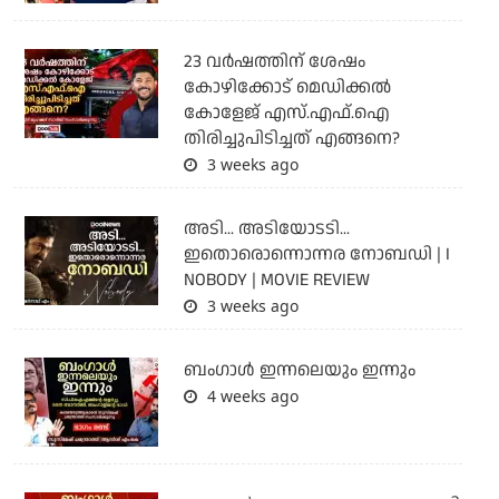
23 വർഷത്തിന് ശേഷം
കോഴിക്കോട് മെഡിക്കൽ
കോളേജ് എസ്.എഫ്.ഐ
തിരിച്ചുപിടിച്ചത് എങ്ങനെ?
3 weeks ago
അടി... അടിയോടടി...
ഇതൊരൊന്നൊന്നര നോബഡി | I
NOBODY | MOVIE REVIEW
3 weeks ago
ബംഗാള്‍ ഇന്നലെയും ഇന്നും
4 weeks ago