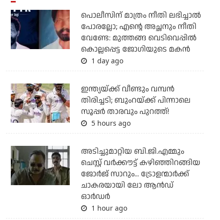
പൊലീസിന് മാത്രം നീതി ലഭിച്ചാല്‍
പോരല്ലോ; എന്റെ അച്ഛനും നീതി
വേണ്ടേ: മുത്തങ്ങ വെടിവെപ്പില്‍
കൊല്ലപ്പെട്ട ജോഗിയുടെ മകന്‍
1 day ago
ഇന്ത്യയ്ക്ക് വീണ്ടും വമ്പന്‍
തിരിച്ചടി; ബുംറയ്ക്ക് പിന്നാലെ
സൂപ്പര്‍ താരവും പുറത്ത്!
5 hours ago
അടിച്ചുമാറ്റിയ ബി.ജി.എമ്മും
ചെസ്റ്റ് വര്‍ക്കൗട്ട് കഴിഞ്ഞിറങ്ങിയ
ജോര്‍ജ് സാറും... ട്രോളന്മാര്‍ക്ക്
ചാകരയായി ലോ ആന്‍ഡ്
ഓര്‍ഡര്‍
1 hour ago