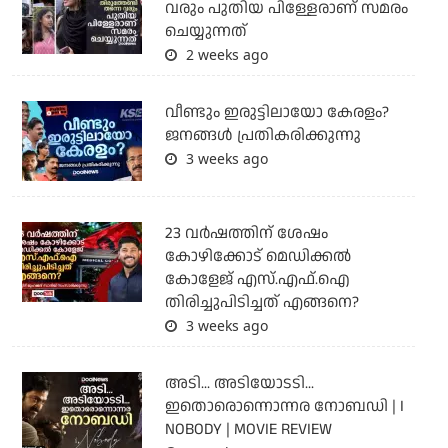
വരും പുതിയ പിള്ളേരാണ് സമരം
ചെയ്യുന്നത്
2 weeks ago
വീണ്ടും ഇരുട്ടിലായോ കേരളം?
ജനങ്ങൾ പ്രതികരിക്കുന്നു
3 weeks ago
23 വർഷത്തിന് ശേഷം
കോഴിക്കോട് മെഡിക്കൽ
കോളേജ് എസ്.എഫ്.ഐ
തിരിച്ചുപിടിച്ചത് എങ്ങനെ?
3 weeks ago
അടി... അടിയോടടി...
ഇതൊരൊന്നൊന്നര നോബഡി | I
NOBODY | MOVIE REVIEW