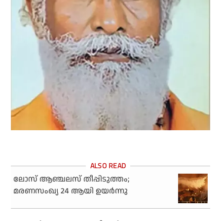
ലോസ് ആഞ്ചലസ് തീപ്പിടുത്തം;
മരണസംഖ്യ 24 ആയി ഉയര്‍ന്നു