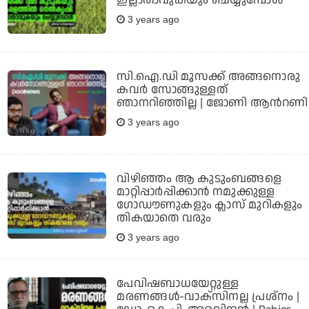
ഇല്ലാതാവുകയും ചെയ്യുമ്പോള്‍
3 years ago
സി.ഐ.ഡി മൂസക്ക് അങ്ങനൊരു
കവര്‍ സോങ്ങുള്ളത്
ഞാനറിഞ്ഞില്ല | ജോണി ആന്‍റണി
3 years ago
വിഴിഞ്ഞം ആ കുടുംബങ്ങളെ
മാറ്റിപ്പാര്‍പ്പിക്കാന്‍ നമുക്കുള്ള
ഗോഡൗണുകളും ക്ലാസ് മുറികളും
തികയാതെ വരും
3 years ago
പേവിഷബാധയേറ്റുള്ള
മരണങ്ങള്‍-വാക്‌സിനല്ല പ്രശ്‌നം |