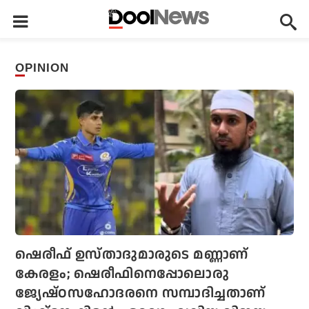
OPINION
ഷെരീഫ് ഉസ്താദുമാരുടെ മണ്ണാണ്
കേരളം; ഷെരീഫിനെപ്പോലൊരു
ജ്യേഷ്ഠസഹോദരനെ സമ്പാദിച്ചതാണ്