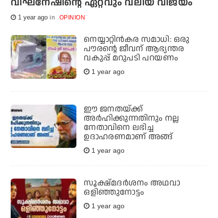
വിഘ്‌നേഷിന്റെ ഏറ്റവും വലിയ വിജയം
1 year ago
OPINION
നെയ്യാറ്റിന്‍കര സമാധി: ഒരു
പൗരന്റെ ജീവന് ആഭ്യന്തര
വകുപ്പ് മറുപടി പറയണം
1 year ago
ഈ ജനതയ്ക്ക്
അര്‍ഹിക്കുന്നതിനും നല്ല
നേതാവിനെ ലഭിച്ച
ഉദാഹരണമാണ് അങ്ങ്
1 year ago
സൂക്ഷ്മദര്‍ശനം അഥവാ
ഒളിഞ്ഞുനോട്ടം
1 year ago