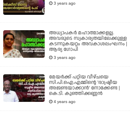
3 years ago
അധ്യാപകര്‍ മഹാത്മാക്കളല്ല.
അവരുടെ സ്വകാര്യതയിലേക്കുള്ള
കടന്നുകയറ്റം അവകാശലംഘനം |
ആര്യ ഗോപി
3 years ago
മേയര്‍ക്ക് പറ്റിയ വീഴ്ചയെ
സി.പി.ഐ.എമ്മിന്റെ 'രാഷ്ട്രീയ
അജണ്ടയാക്കാന്‍' നോക്കേണ്ട |
കെ.ടി. കുഞ്ഞിക്കണ്ണന്‍
4 years ago