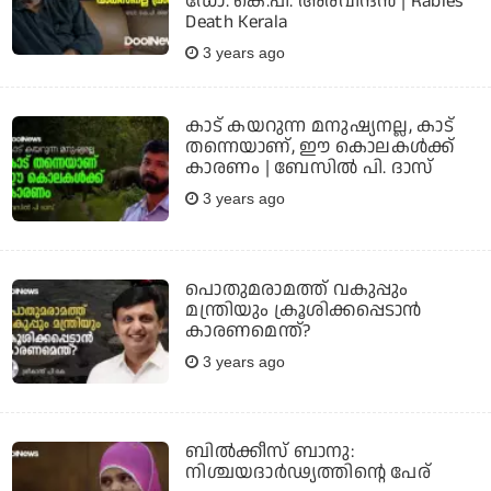
ഡോ. കെ.പി. അരവിന്ദന്‍ | Rabies
Death Kerala
3 years ago
കാട് കയറുന്ന മനുഷ്യനല്ല, കാട്
തന്നെയാണ്, ഈ കൊലകള്‍ക്ക്
കാരണം | ബേസില്‍ പി. ദാസ്
3 years ago
പൊതുമരാമത്ത് വകുപ്പും
മന്ത്രിയും ക്രൂശിക്കപ്പെടാന്‍
കാരണമെന്ത്?
3 years ago
ബില്‍ക്കീസ് ബാനു:
നിശ്ചയദാര്‍ഢ്യത്തിന്റെ പേര്