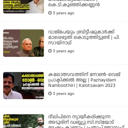
കെ.ടി.കുഞ്ഞിക്കണ്ണന്‍
3 years ago
വാജ്പേയും ബ്രിട്ടീഷുകാര്‍ക്ക്
മാപ്പെഴുതി കൊടുത്തിട്ടുണ്ട് | പി.
സായ്‌നാഥ്
3 years ago
കലോത്സവത്തിന് നോണ്‍-വെജ്
പ്രാക്ടിക്കല്‍ അല്ല | Pazhayidam
Namboothiri | Kalotsavam 2023
3 years ago
ദീലിപിനെ ന്യായീകരിക്കുന്ന
അടൂരിന് ഡബ്ല്യു.സി.സിയോട്
ദേഷ്യം കാണും | പ്രതാപ് ജോസഫ്