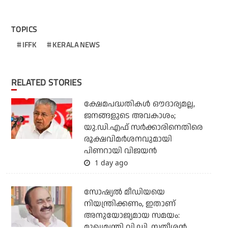
TOPICS
IFFK
KERALA NEWS
RELATED STORIES
ക്ഷേമപദ്ധതികള്‍ ഔദാര്യമല്ല,
ജനങ്ങളുടെ അവകാശം;
യു.ഡി.എഫ് സര്‍ക്കാരിനെതിരെ
രൂക്ഷവിമര്‍ശനവുമായി
പിണറായി വിജയന്‍
1 day ago
സോഷ്യല്‍ മീഡിയയെ
നിയന്ത്രിക്കണം, ഇതാണ്
അനുയോജ്യമായ സമയം:
മുഖ്യമന്ത്രി വി.ഡി. സതീശന്‍