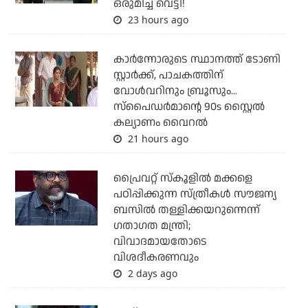
ഒരുമിച്ച് വെട്ടി!
23 hours ago
കാര്‍ന്നോരുടെ സ്ഥാനത്ത് ടോണി
സ്റ്റാര്‍ക്ക്, പാചകത്തിന്
വോള്‍വറിനും ബ്രൂസും...
സ്‌പൈഡര്‍മാന്റെ 90s സ്റ്റൈല്‍
കല്യാണം വൈറല്‍
21 hours ago
പ്രൈവറ്റ് സ്‌കൂളില്‍ മക്കളെ
പഠിപ്പിക്കുന്ന സ്ത്രീകള്‍ സൗജന്യ
ബസില്‍ തള്ളിക്കയറുന്നെന്ന്
ഗതാഗത മന്ത്രി;
വിവാദമായതോടെ
വിശദീകരണവും
2 days ago