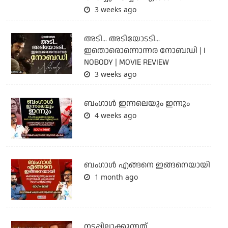
3 weeks ago
അടി... അടിയോടടി...
ഇതൊരൊന്നൊന്നര നോബഡി | I
NOBODY | MOVIE REVIEW
3 weeks ago
ബംഗാള്‍ ഇന്നലെയും ഇന്നും
4 weeks ago
ബം​ഗാൾ എങ്ങനെ ഇങ്ങനെയായി
1 month ago
നടപ്പിലാക്കുന്നത്