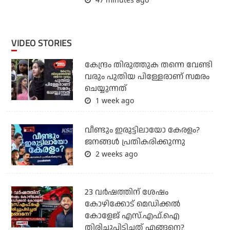
VIDEO STORIES
കേന്ദ്രം തിരുത്തുക തന്നെ വേണ്ടി
വരും പുതിയ പിള്ളേരാണ് സമരം
ചെയ്യുന്നത്
1 week ago
വീണ്ടും ഇരുട്ടിലായോ കേരളം?
ജനങ്ങൾ പ്രതികരിക്കുന്നു
2 weeks ago
23 വർഷത്തിന് ശേഷം
കോഴിക്കോട് മെഡിക്കൽ
കോളേജ് എസ്.എഫ്.ഐ
തിരിച്ചുപിടിച്ചത് എങ്ങനെ?