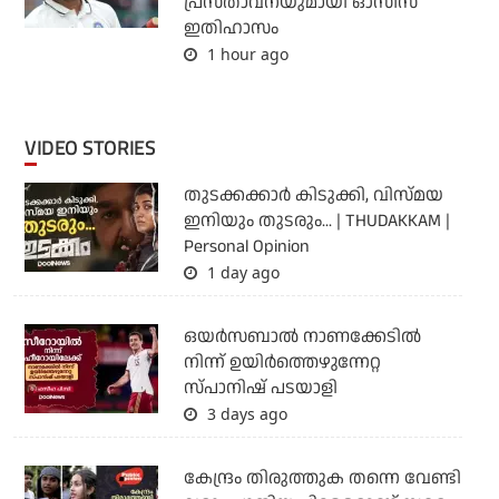
പ്രസ്താവനയുമായി ഓസീസ്
ഇതിഹാസം
1 hour ago
VIDEO STORIES
തുടക്കക്കാര്‍ കിടുക്കി, വിസ്മയ
ഇനിയും തുടരും... | THUDAKKAM |
Personal Opinion
1 day ago
ഒയര്‍സബാൽ നാണക്കേടിൽ
നിന്ന് ഉയിർത്തെഴുന്നേറ്റ
സ്പാനിഷ് പടയാളി
3 days ago
കേന്ദ്രം തിരുത്തുക തന്നെ വേണ്ടി