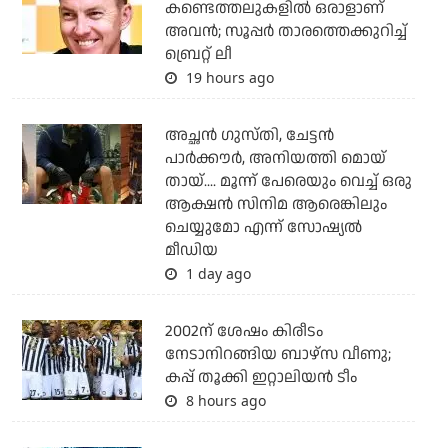
കണ്ടെത്തലുകളില്‍ ഒരാളാണ്
അവന്‍; സൂപ്പര്‍ താരത്തെക്കുറിച്ച്
ബ്രെറ്റ് ലീ
19 hours ago
അച്ഛന്‍ ഗുസ്തി, ചേട്ടന്‍
പാര്‍ക്കൗര്‍, അനിയത്തി മൊയ്
തായ്.... മൂന്ന് പേരെയും വെച്ച് ഒരു
ആക്ഷന്‍ സിനിമ ആരെങ്കിലും
ചെയ്യുമോ എന്ന് സോഷ്യല്‍
മീഡിയ
1 day ago
2002ന് ശേഷം കിരീടം
നേടാനിറങ്ങിയ ബാഴ്സ വീണു;
കപ്പ് തൂക്കി ഇറ്റാലിയൻ ടീം
8 hours ago