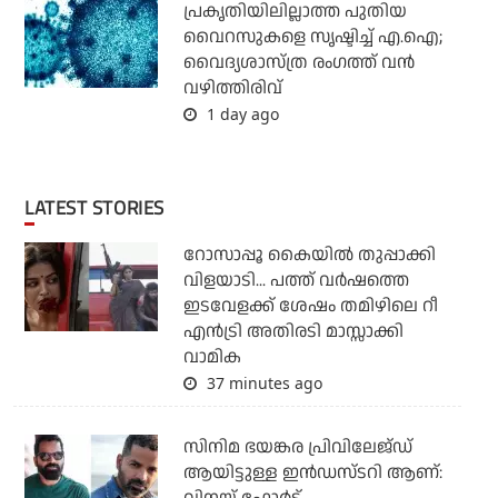
പ്രകൃതിയിലില്ലാത്ത പുതിയ
വൈറസുകളെ സൃഷ്ടിച്ച് എ.ഐ;
വൈദ്യശാസ്ത്ര രംഗത്ത് വന്‍
വഴിത്തിരിവ്
1 day ago
LATEST STORIES
റോസാപ്പൂ കൈയില്‍ തുപ്പാക്കി
വിളയാടി... പത്ത് വര്‍ഷത്തെ
ഇടവേളക്ക് ശേഷം തമിഴിലെ റീ
എന്‍ട്രി അതിരടി മാസ്സാക്കി
വാമിക
37 minutes ago
സിനിമ ഭയങ്കര പ്രിവിലേജ്ഡ്
ആയിട്ടുള്ള ഇൻഡസ്ടറി ആണ്: