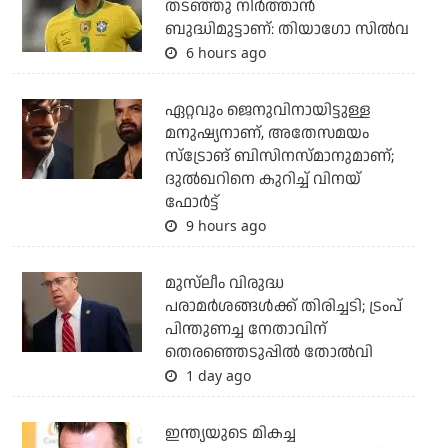
തടഞ്ഞു നിര്‍ത്താന്‍
ബുദ്ധിമുട്ടാണ്: തിയാഗോ സില്‍വ
6 hours ago
ഏറ്റവും ജെനുവിനായിട്ടുള്ള
മനുഷ്യനാണ്, അതേസമയം
സ്‌ട്രോങ് ബിസിനസ്മാനുമാണ്;
ദുല്‍ഖറിനെ കുറിച്ച് വിനയ്
ഫോര്‍ട്ട്
9 hours ago
മുസ്‌ലീം വിരുദ്ധ
പരാമര്‍ശങ്ങള്‍ക്ക് തിരിച്ചടി; ട്രംപ്
പിന്തുണച്ച നേതാവിന്
തെരഞ്ഞെടുപ്പില്‍ തോല്‍വി
1 day ago
ഇന്ത്യയുടെ മികച്ച