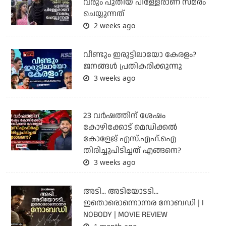
വരും പുതിയ പിള്ളേരാണ് സമരം
ചെയ്യുന്നത്
2 weeks ago
വീണ്ടും ഇരുട്ടിലായോ കേരളം?
ജനങ്ങൾ പ്രതികരിക്കുന്നു
3 weeks ago
23 വർഷത്തിന് ശേഷം
കോഴിക്കോട് മെഡിക്കൽ
കോളേജ് എസ്.എഫ്.ഐ
തിരിച്ചുപിടിച്ചത് എങ്ങനെ?
3 weeks ago
അടി... അടിയോടടി...
ഇതൊരൊന്നൊന്നര നോബഡി | I
NOBODY | MOVIE REVIEW