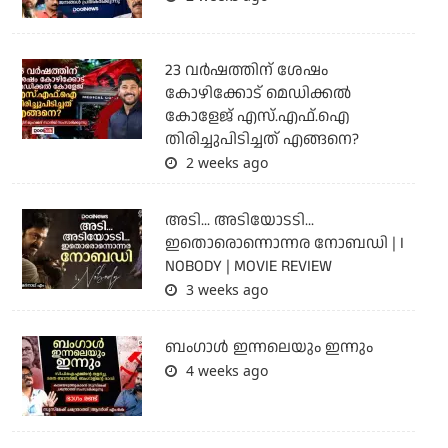
23 വർഷത്തിന് ശേഷം
കോഴിക്കോട് മെഡിക്കൽ
കോളേജ് എസ്.എഫ്.ഐ
തിരിച്ചുപിടിച്ചത് എങ്ങനെ?
2 weeks ago
അടി... അടിയോടടി...
ഇതൊരൊന്നൊന്നര നോബഡി | I
NOBODY | MOVIE REVIEW
3 weeks ago
ബംഗാള്‍ ഇന്നലെയും ഇന്നും
4 weeks ago