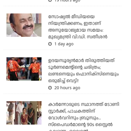
സോഷ്യല്‍ മീഡിയയെ
നിയന്ത്രിക്കണം, ഇതാണ്
അനുയോജ്യമായ സമയം:
മുഖ്യമന്ത്രി വി.ഡി. സതീശന്‍
1 day ago
ഉദയസൂര്യന്‍മാര്‍ തിരുത്തിയത്
ടൂര്‍ണമെന്റിന്റെ ചരിത്രം;
ലണ്ടനെയും ഫൊനിക്‌സിനെയും
ഒരുമിച്ച് വെട്ടി!
20 hours ago
കാര്‍ന്നോരുടെ സ്ഥാനത്ത് ടോണി
സ്റ്റാര്‍ക്ക്, പാചകത്തിന്
വോള്‍വറിനും ബ്രൂസും...
സ്‌പൈഡര്‍മാന്റെ 90s സ്റ്റൈല്‍