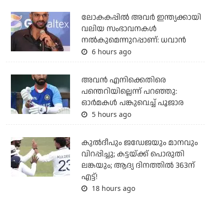
ലോകകപ്പിൽ അവര്‍ ഇന്ത്യക്കായി
വലിയ സംഭാവനകള്‍
നല്‍കുമെന്നുറപ്പാണ്: ധവാന്‍
6 hours ago
അവന്‍ എനിക്കെതിരെ
പന്തെറിയില്ലെന്ന് പറഞ്ഞു:
ഓര്‍മകള്‍ പങ്കുവെച്ച് പൂജാര
5 hours ago
കുല്‍ദീപും ജഡേജയും മാനവും
വിറപ്പിച്ചു; കട്ടയ്ക്ക് പൊരുതി
ലങ്കയും; ആദ്യ ദിനത്തില്‍ 363ന്
എട്ട്!
18 hours ago