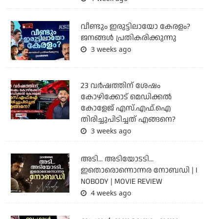
വീണ്ടും ഇരുട്ടിലായോ കേരളം?
ജനങ്ങൾ പ്രതികരിക്കുന്നു
3 weeks ago
23 വർഷത്തിന് ശേഷം
കോഴിക്കോട് മെഡിക്കൽ
കോളേജ് എസ്.എഫ്.ഐ
തിരിച്ചുപിടിച്ചത് എങ്ങനെ?
3 weeks ago
അടി... അടിയോടടി...
ഇതൊരൊന്നൊന്നര നോബഡി | I
NOBODY | MOVIE REVIEW
4 weeks ago