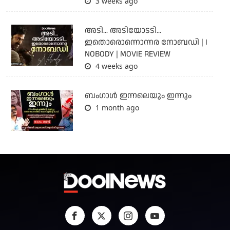
3 weeks ago
അടി... അടിയോടടി...
ഇതൊരൊന്നൊന്നര നോബഡി | I
NOBODY | MOVIE REVIEW
4 weeks ago
ബംഗാള്‍ ഇന്നലെയും ഇന്നും
1 month ago