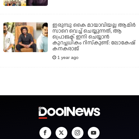
ഇരുമ്പു കൈ മായാവിയല്ല ആമിര്‍
സാറെ വെച്ച് ചെയ്യുന്നത്, ആ
പ്രൊജക്ട് ഇനി ചെയ്യാന്‍
കുറച്ചധികം റിസ്‌കുണ്ട്: ലോകേഷ്
കനകരാജ്
1 year ago