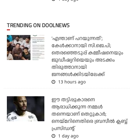
TRENDING ON DOOLNEWS
'എന്താണ് പറയുന്നത്';
കേള്‍ക്കാനായി സി.ജെ.പി;
തെരഞ്ഞെടുപ്പ് കമ്മീഷനെയും
ജുഡീഷ്യറിയെയും അടക്കം
തിരുത്താനായി
ജനങ്ങള്‍ക്കിടയിലേക്ക്
13 hours ago
ഈ തട്ടിപ്പുകാരനെ
ആരാധിക്കുന്ന നമ്മള്‍
തന്നെയാണ് തെറ്റുകാര്‍;
നെയ്മറിനെതിരെ ബ്രസീല്‍ ക്ലബ്ബ്
പ്രസിഡന്റ്
1 day ago