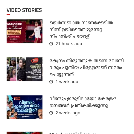
VIDEO STORIES
ഒയര്‍സബാൽ നാണക്കേടിൽ
നിന്ന് ഉയിർത്തെഴുന്നേറ്റ
സ്പാനിഷ് പടയാളി
21 hours ago
കേന്ദ്രം തിരുത്തുക തന്നെ വേണ്ടി
വരും പുതിയ പിള്ളേരാണ് സമരം
ചെയ്യുന്നത്
1 week ago
വീണ്ടും ഇരുട്ടിലായോ കേരളം?
ജനങ്ങൾ പ്രതികരിക്കുന്നു
2 weeks ago