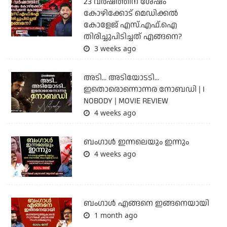
23 വർഷത്തിന് ശേഷം
കോഴിക്കോട് മെഡിക്കൽ
കോളേജ് എസ്.എഫ്.ഐ
തിരിച്ചുപിടിച്ചത് എങ്ങനെ?
3 weeks ago
അടി... അടിയോടടി...
ഇതൊരൊന്നൊന്നര നോബഡി | I
NOBODY | MOVIE REVIEW
4 weeks ago
ബംഗാള്‍ ഇന്നലെയും ഇന്നും
4 weeks ago
ബം​ഗാൾ എങ്ങനെ ഇങ്ങനെയായി
1 month ago