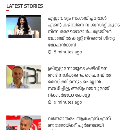
LATEST STORIES
എല്ലാവരും സംശയിച്ചപ്പോള്‍
എന്റെ കഴിവിനെ വിശ്വസിച്ച് കൂടെ
നിന്ന ഒരേയൊരാള്‍... ട്രെയ്‌ലര്‍
ലോഞ്ചില്‍ കണ്ണ് നിറഞ്ഞ് ഗീതു
മോഹന്‍ദാസ്
5 minutes ago
ക്രിസ്റ്റ്യാനോയുടെ കഴിവിനെ
അഭിനന്ദിക്കണം, ഫൈനലില്‍
മെസിക്ക് ഒന്നും ചെയ്യാന്‍
സാധിച്ചില്ല; അഭിപ്രായവുമായി
റിക്കാര്‍ഡോ കോസ്റ്റ
9 minutes ago
വന്ദേമാതരം: ആര്‍.എസ്.എസ്
അജണ്ടയ്ക്ക് പൂര്‍ണമായി