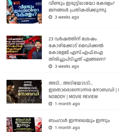
വീണ്ടും ഇരുട്ടിലായോ കേരളം?
ജനങ്ങൾ പ്രതികരിക്കുന്നു
3 weeks ago
23 വർഷത്തിന് ശേഷം
കോഴിക്കോട് മെഡിക്കൽ
കോളേജ് എസ്.എഫ്.ഐ
തിരിച്ചുപിടിച്ചത് എങ്ങനെ?
3 weeks ago
അടി... അടിയോടടി...
ഇതൊരൊന്നൊന്നര നോബഡി | I
NOBODY | MOVIE REVIEW
1 month ago
ബംഗാള്‍ ഇന്നലെയും ഇന്നും
1 month ago