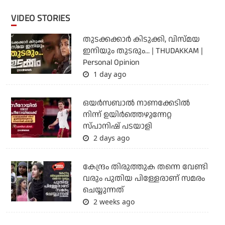
VIDEO STORIES
തുടക്കക്കാര്‍ കിടുക്കി, വിസ്മയ
ഇനിയും തുടരും... | THUDAKKAM |
Personal Opinion
1 day ago
ഒയര്‍സബാൽ നാണക്കേടിൽ
നിന്ന് ഉയിർത്തെഴുന്നേറ്റ
സ്പാനിഷ് പടയാളി
2 days ago
കേന്ദ്രം തിരുത്തുക തന്നെ വേണ്ടി
വരും പുതിയ പിള്ളേരാണ് സമരം
ചെയ്യുന്നത്
2 weeks ago