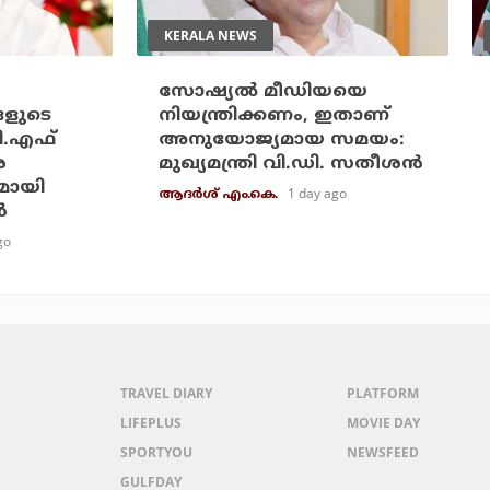
KERALA NEWS
സോഷ്യല്‍ മീഡിയയെ
ങളുടെ
നിയന്ത്രിക്കണം, ഇതാണ്
ി.എഫ്
അനുയോജ്യമായ സമയം:
െ
മുഖ്യമന്ത്രി വി.ഡി. സതീശന്‍
മായി
1 day ago
ആദർശ് എം.കെ.
‍
go
TRAVEL DIARY
PLATFORM
LIFEPLUS
MOVIE DAY
SPORTYOU
NEWSFEED
GULFDAY