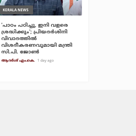
KERALA NEWS
'പാഠം പഠിച്ചു, ഇനി വളരെ
ശ്രദ്ധിക്കും'; പ്രിയദര്‍ശിനി
വിവാദത്തില്‍
വിശദീകരണവുമായി മന്ത്രി
സി.പി. ജോണ്‍
1 day ago
ആദർശ് എം.കെ.