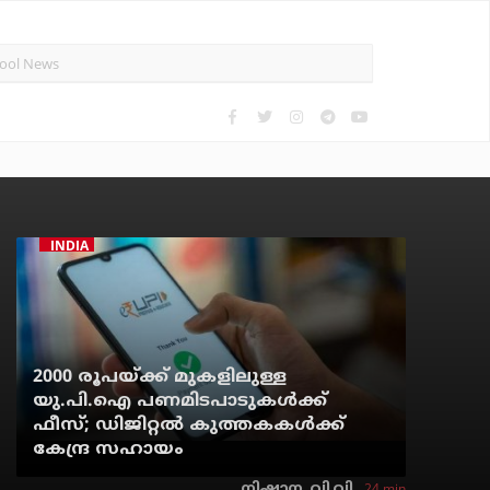
INDIA
2000 രൂപയ്ക്ക് മുകളിലുള്ള
യു.പി.ഐ പണമിടപാടുകള്‍ക്ക്
ഫീസ്; ഡിജിറ്റല്‍ കുത്തകകള്‍ക്ക്
കേന്ദ്ര സഹായം
24 min
നിഷാന. വി.വി