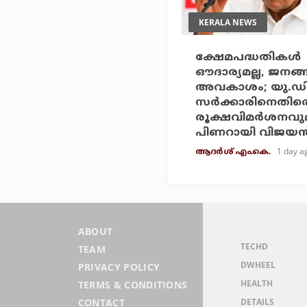
KERALA NEWS
ക്ഷേമപദ്ധതികള്‍
ഔദാര്യമല്ല, ജനങ്
അവകാശം; യു.ഡ
സര്‍ക്കാരിനെതിര
രൂക്ഷവിമര്‍ശനവു
പിണറായി വിജയന്
1 day a
ആദർശ് എം.കെ.
ABOUT
TECHD
TEAM
DWHEEL
PRIVACY POLICY
HEALTH
TERMS & CONDITIONS
DETAILS
CONTACT