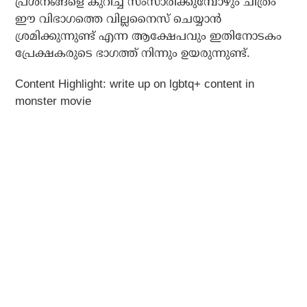
പ്രശ്‌നങ്ങളെ കുറിച്ച് സംസാരിക്കുമ്പോഴും ചിത്രം
ഈ വിഭാഗത്തെ വില്ലനൈസ് ചെയ്യാന്‍
ശ്രമിക്കുന്നുണ്ട് എന്ന ആക്ഷേപവും ഇതിനോടകം
പ്രേക്ഷകരുടെ ഭാഗത്ത് നിന്നും ഉയരുന്നുണ്ട്.
Content Highlight: write up on lgbtq+ content in
monster movie