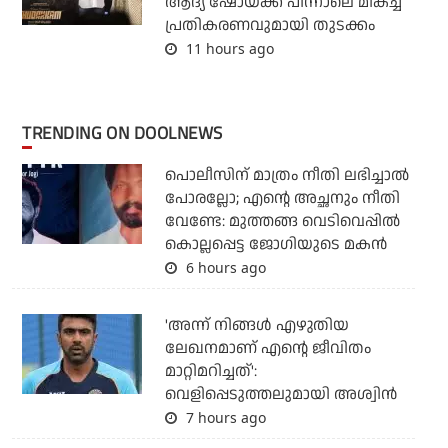
ആദ്യ ഷോയ്ക്ക് പിന്നാലെ മികച്ച
പ്രതികരണവുമായി തുടക്കം
11 hours ago
TRENDING ON DOOLNEWS
പൊലീസിന് മാത്രം നീതി ലഭിച്ചാല്‍
പോരല്ലോ; എന്റെ അച്ഛനും നീതി
വേണ്ടേ: മുത്തങ്ങ വെടിവെപ്പില്‍
കൊല്ലപ്പെട്ട ജോഗിയുടെ മകന്‍
6 hours ago
'അന്ന് നിങ്ങള്‍ എഴുതിയ
ലേഖനമാണ് എന്റെ ജീവിതം
മാറ്റിമറിച്ചത്':
വെളിപ്പെടുത്തലുമായി അശ്വിന്‍
7 hours ago