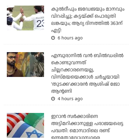
കുല്‍ദീപും ജഡേജയും മാനവും
വിറപ്പിച്ചു; കട്ടയ്ക്ക് പൊരുതി
ലങ്കയും; ആദ്യ ദിനത്തില്‍ 363ന്
എട്ട്!
6 hours ago
എമ്പുരാനില്‍ വന്‍ ബില്‍ഡപ്പില്‍
കൊണ്ടുവന്നത്
ചില്ലറക്കാരനെയല്ല,
വിസ്മയയെക്കാള്‍ ചര്‍ച്ചയായി
'തുടക്ക'ക്കാരന്‍ ആശിഷ് ജോ
ആന്റണി
4 hours ago
ഇറാന്‍ സര്‍ക്കാരിനെ
അട്ടിമറിക്കാനുള്ള പരാജയപ്പെട്ട
പദ്ധതി: മൊസാദിലെ രണ്ട്
ഉന്നതോദ്യോഗസ്ഥരെ