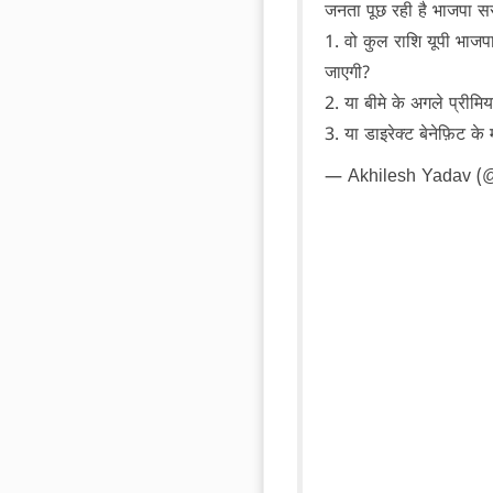
जनता पूछ रही है भाजपा सर
1. वो कुल राशि यूपी भाजप
जाएगी?
2. ⁠या बीमे के अगले प्रीमि
3. ⁠या डाइरेक्ट बेनेफ़िट के
— Akhilesh Yadav (