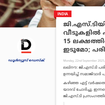
INDIA
ജി.എസ്.ടിയ
വീടുകളില്
15 ലക്ഷത്തി
ഇടുമോ; പര
ഡൂള്‍ന്യൂസ് ഡെസ്‌ക്
Monday, 22nd September 2025,
ലഖ്നൗ: ജി.എസ്.ടി പരിഷ
ഉന്നയിച്ച് സമാജ്‌വാദി 
കഴിഞ്ഞ എട്ട് വര്‍ഷത
യാദവ് ചോദിച്ചു. ഇന്നല
ജി.എസ്.ടി പ്രസംഗത്ത