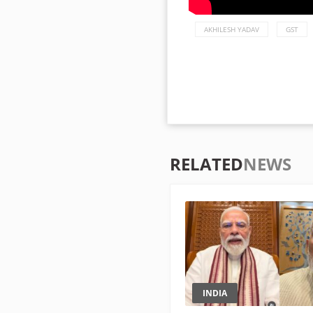
AKHILESH YADAV
GST
RELATED
NEWS
INDIA