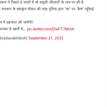
कार ने पिछले 8 सालों में जो वसूली जीएसटी के नाम पर की है:
ा सरकार के महाकुंभ मॉडल की तरह पुलिस द्वारा ‘घर’ पर ‘कैश’ पहुँचाई
यम में एडजस्ट की जायेगी?
 माध्यम से खातों में…
pic.twitter.com/DwFT7Mvvlt
@yadavakhilesh)
September 21, 2025