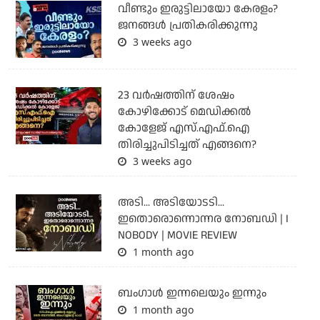
വീണ്ടും ഇരുട്ടിലായോ കേരളം?
ജനങ്ങൾ പ്രതികരിക്കുന്നു
3 weeks ago
23 വർഷത്തിന് ശേഷം
കോഴിക്കോട് മെഡിക്കൽ
കോളേജ് എസ്.എഫ്.ഐ
തിരിച്ചുപിടിച്ചത് എങ്ങനെ?
3 weeks ago
അടി... അടിയോടടി...
ഇതൊരൊന്നൊന്നര നോബഡി | I
NOBODY | MOVIE REVIEW
1 month ago
ബംഗാള്‍ ഇന്നലെയും ഇന്നും
1 month ago