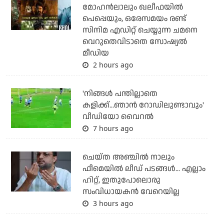
മോഹന്‍ലാലും ഖലീഫയില്‍
പെപ്പെയും, ഒരേസമയം രണ്ട്
സിനിമ എഡിറ്റ് ചെയ്യുന്ന ചമനെ
വെറുതെവിടാതെ സോഷ്യല്‍
മീഡിയ
2 hours ago
'നിങ്ങള്‍ പന്തില്ലാതെ
കളിക്ക്...ഞാന്‍ റോഡിലുണ്ടാവും'
വീഡിയോ വൈറല്‍
7 hours ago
ചെയ്ത അഞ്ചില്‍ നാലും
ഫീമെയില്‍ ലീഡ് പടങ്ങള്‍... എല്ലാം
ഹിറ്റ്, ഇതുപോലൊരു
സംവിധായകന്‍ വേറെയില്ല
3 hours ago