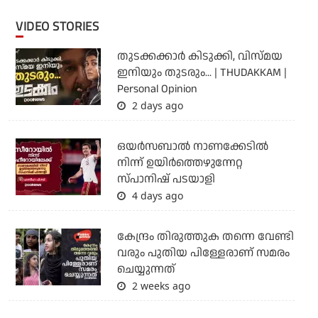
VIDEO STORIES
തുടക്കക്കാര്‍ കിടുക്കി, വിസ്മയ
ഇനിയും തുടരും... | THUDAKKAM |
Personal Opinion
2 days ago
ഒയര്‍സബാൽ നാണക്കേടിൽ
നിന്ന് ഉയിർത്തെഴുന്നേറ്റ
സ്പാനിഷ് പടയാളി
4 days ago
കേന്ദ്രം തിരുത്തുക തന്നെ വേണ്ടി
വരും പുതിയ പിള്ളേരാണ് സമരം
ചെയ്യുന്നത്
2 weeks ago