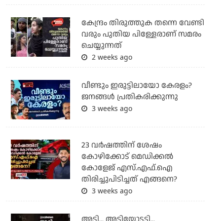
കേന്ദ്രം തിരുത്തുക തന്നെ വേണ്ടി
വരും പുതിയ പിള്ളേരാണ് സമരം
ചെയ്യുന്നത്
2 weeks ago
വീണ്ടും ഇരുട്ടിലായോ കേരളം?
ജനങ്ങൾ പ്രതികരിക്കുന്നു
3 weeks ago
23 വർഷത്തിന് ശേഷം
കോഴിക്കോട് മെഡിക്കൽ
കോളേജ് എസ്.എഫ്.ഐ
തിരിച്ചുപിടിച്ചത് എങ്ങനെ?
3 weeks ago
അടി... അടിയോടടി...