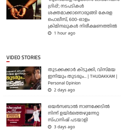
ഗ്രിപ്പ്'; നടപടികള്‍
ശക്തമാക്കാനൊരുങ്ങി കേരള
പൊലീസ്, 600-ഓളം
ക്രിമിനലുകള്‍ നിരീക്ഷണത്തില്‍
1 hour ago
VIDEO STORIES
തുടക്കക്കാര്‍ കിടുക്കി, വിസ്മയ
ഇനിയും തുടരും... | THUDAKKAM |
Personal Opinion
2 days ago
ഒയര്‍സബാൽ നാണക്കേടിൽ
നിന്ന് ഉയിർത്തെഴുന്നേറ്റ
സ്പാനിഷ് പടയാളി
3 days ago