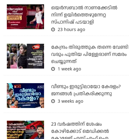
ഒയര്‍സബാൽ നാണക്കേടിൽ
നിന്ന് ഉയിർത്തെഴുന്നേറ്റ
സ്പാനിഷ് പടയാളി
23 hours ago
കേന്ദ്രം തിരുത്തുക തന്നെ വേണ്ടി
വരും പുതിയ പിള്ളേരാണ് സമരം
ചെയ്യുന്നത്
1 week ago
വീണ്ടും ഇരുട്ടിലായോ കേരളം?
ജനങ്ങൾ പ്രതികരിക്കുന്നു
3 weeks ago
23 വർഷത്തിന് ശേഷം
കോഴിക്കോട് മെഡിക്കൽ
കോളേജ് എസ്.എഫ്.ഐ