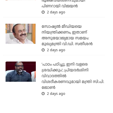
രൂക്ഷവിമര്‍ശനവുമായി
പിണറായി വിജയന്‍
2 days ago
സോഷ്യല്‍ മീഡിയയെ
നിയന്ത്രിക്കണം, ഇതാണ്
അനുയോജ്യമായ സമയം:
മുഖ്യമന്ത്രി വി.ഡി. സതീശന്‍
2 days ago
'പാഠം പഠിച്ചു, ഇനി വളരെ
ശ്രദ്ധിക്കും'; പ്രിയദര്‍ശിനി
വിവാദത്തില്‍
വിശദീകരണവുമായി മന്ത്രി സി.പി.
ജോണ്‍
2 days ago