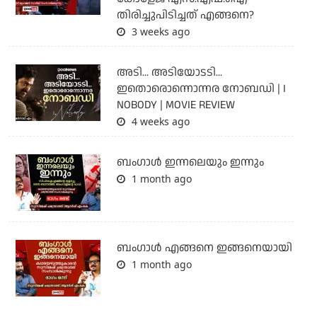
തിരിച്ചുപിടിച്ചത് എങ്ങനെ?
3 weeks ago
അടി... അടിയോടടി...
ഇതൊരൊന്നൊന്നര നോബഡി | I
NOBODY | MOVIE REVIEW
4 weeks ago
ബംഗാള്‍ ഇന്നലെയും ഇന്നും
1 month ago
ബം​ഗാൾ എങ്ങനെ ഇങ്ങനെയായി
1 month ago