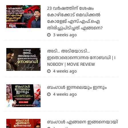
23 വർഷത്തിന് ശേഷം
കോഴിക്കോട് മെഡിക്കൽ
കോളേജ് എസ്.എഫ്.ഐ
തിരിച്ചുപിടിച്ചത് എങ്ങനെ?
3 weeks ago
അടി... അടിയോടടി...
ഇതൊരൊന്നൊന്നര നോബഡി | I
NOBODY | MOVIE REVIEW
4 weeks ago
ബംഗാള്‍ ഇന്നലെയും ഇന്നും
4 weeks ago
ബം​ഗാൾ എങ്ങനെ ഇങ്ങനെയായി