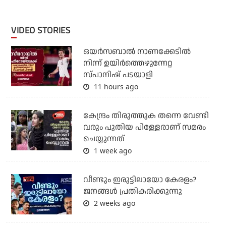
VIDEO STORIES
ഒയര്‍സബാൽ നാണക്കേടിൽ
നിന്ന് ഉയിർത്തെഴുന്നേറ്റ
സ്പാനിഷ് പടയാളി
11 hours ago
കേന്ദ്രം തിരുത്തുക തന്നെ വേണ്ടി
വരും പുതിയ പിള്ളേരാണ് സമരം
ചെയ്യുന്നത്
1 week ago
വീണ്ടും ഇരുട്ടിലായോ കേരളം?
ജനങ്ങൾ പ്രതികരിക്കുന്നു
2 weeks ago