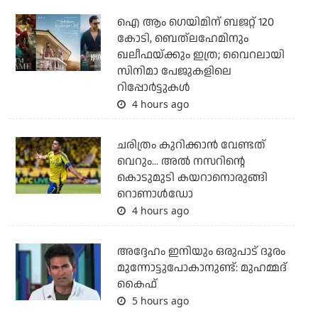
ഐ ആം ഗെയിമിന് ബജറ്റ് 120
കോടി, ബെത്‌ലഹേമിനും
ഖലീഫയ്ക്കും ഇത്ര; വൈറലായി
സിനിമാ പേജുകളിലെ
റിപ്പോര്‍ട്ടുകള്‍
4 hours ago
ചരിത്രം കുറിക്കാന്‍ വേണ്ടത്
വെറും... അല്‍ നസറിന്റെ
കൊടുമുടി കയറാനൊരുങ്ങി
റൊണാള്‍ഡോ
4 hours ago
അദ്ദേഹം ഇനിയും ഒരുപാട് ദൂരം
മുന്നോട്ടുപോകാനുണ്ട്: മുഹമ്മദ്
കൈഫ്
5 hours ago