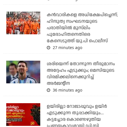
കന്‍വാരികളെ അധിക്ഷേപിച്ചെന്ന്;
ഹിന്ദുത്വ സംഘടനയുടെ
പരാതിയില്‍ മുസ്‌ലിം
പുരോഹിതനെതിരെ
കേസെടുത്ത് യു.പി പൊലീസ്
27 minutes ago
ശരിയെന്ന് തോന്നുന്ന തീരുമാനം
അദ്ദേഹം എടുക്കും; മെസിയുടെ
വിരമിക്കലിനെക്കുറിച്ച്
അര്‍ജന്റീന
36 minutes ago
ഉയിരില്ലാ റോജാപ്പൂവും ഉയിര്‍
എടുക്കുന്ന തുപ്പാക്കിയും....
കട്ടച്ചോര കൊണ്ടെഴുതിയ
പ്രണയകാവ്യമായി ഡി.സി