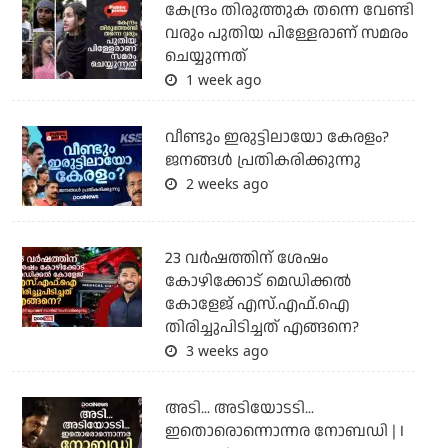
കേന്ദ്രം തിരുത്തുക തന്നെ വേണ്ടി
വരും പുതിയ പിള്ളേരാണ് സമരം
ചെയ്യുന്നത്
1 week ago
വീണ്ടും ഇരുട്ടിലായോ കേരളം?
ജനങ്ങൾ പ്രതികരിക്കുന്നു
2 weeks ago
23 വർഷത്തിന് ശേഷം
കോഴിക്കോട് മെഡിക്കൽ
കോളേജ് എസ്.എഫ്.ഐ
തിരിച്ചുപിടിച്ചത് എങ്ങനെ?
3 weeks ago
അടി... അടിയോടടി...
ഇതൊരൊന്നൊന്നര നോബഡി | I