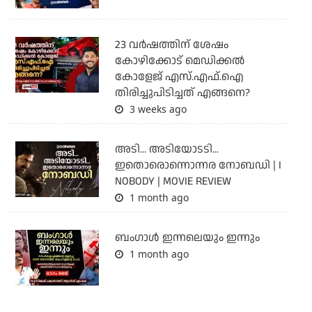
23 വർഷത്തിന് ശേഷം
കോഴിക്കോട് മെഡിക്കൽ
കോളേജ് എസ്.എഫ്.ഐ
തിരിച്ചുപിടിച്ചത് എങ്ങനെ?
3 weeks ago
അടി... അടിയോടടി...
ഇതൊരൊന്നൊന്നര നോബഡി | I
NOBODY | MOVIE REVIEW
1 month ago
ബംഗാള്‍ ഇന്നലെയും ഇന്നും
1 month ago