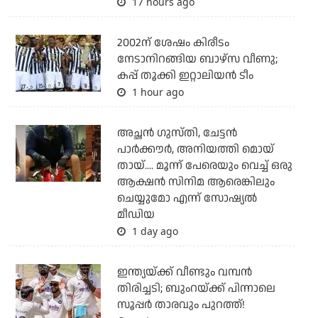
17 hours ago
2002ന് ശേഷം കിരീടം
നേടാനിറങ്ങിയ ബാഴ്സ വീണു;
കപ്പ് തൂക്കി ഇറ്റാലിയൻ ടീം
1 hour ago
അച്ഛന്‍ ഗുസ്തി, ചേട്ടന്‍
പാര്‍ക്കൗര്‍, അനിയത്തി മൊയ്
തായ്.... മൂന്ന് പേരെയും വെച്ച് ഒരു
ആക്ഷന്‍ സിനിമ ആരെങ്കിലും
ചെയ്യുമോ എന്ന് സോഷ്യല്‍
മീഡിയ
1 day ago
ഇന്ത്യയ്ക്ക് വീണ്ടും വമ്പന്‍
തിരിച്ചടി; ബുംറയ്ക്ക് പിന്നാലെ
സൂപ്പര്‍ താരവും പുറത്ത്!