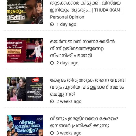
തുടക്കക്കാര്‍ കിടുക്കി, വിസ്മയ
ഇനിയും തുടരും... | THUDAKKAM |
Personal Opinion
1 day ago
ഒയര്‍സബാൽ നാണക്കേടിൽ
നിന്ന് ഉയിർത്തെഴുന്നേറ്റ
സ്പാനിഷ് പടയാളി
2 days ago
കേന്ദ്രം തിരുത്തുക തന്നെ വേണ്ടി
വരും പുതിയ പിള്ളേരാണ് സമരം
ചെയ്യുന്നത്
2 weeks ago
വീണ്ടും ഇരുട്ടിലായോ കേരളം?
ജനങ്ങൾ പ്രതികരിക്കുന്നു
3 weeks ago