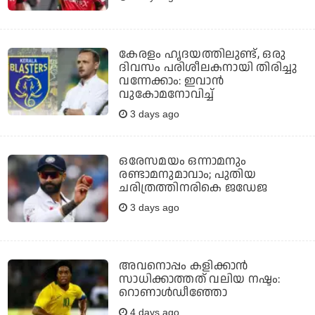
കേരളം ഹൃദയത്തിലുണ്ട്, ഒരു
ദിവസം പരിശീലകനായി തിരിച്ചു
വന്നേക്കാം: ഇവാന്‍
വുകോമനോവിച്ച്
3 days ago
ഒരേസമയം ഒന്നാമനും
രണ്ടാമനുമാവാം; പുതിയ
ചരിത്രത്തിനരികെ ജഡേജ
3 days ago
അവനൊപ്പം കളിക്കാന്‍
സാധിക്കാത്തത് വലിയ നഷ്ടം:
റൊണാള്‍ഡീഞ്ഞോ
4 days ago