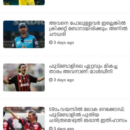
അവനെ പോലുള്ളവർ ഇല്ലെങ്കിൽ
ക്രിക്കറ്റ് ബോറായിരിക്കും: അനിൽ
ചൗധരി
3 days ago
ഫുട്‌ബോളിലെ ഏറ്റവും മികച്ച
താരം അവനാണ്: മാള്‍ഡീനി
3 days ago
59ാം വയസില്‍ ലോക റെക്കോഡ്;
ഫുട്‌ബോളില്‍ പുതിയ
ചരിത്രമെഴുതി ജപ്പാന്‍ ഇതിഹാസം
3 days ago