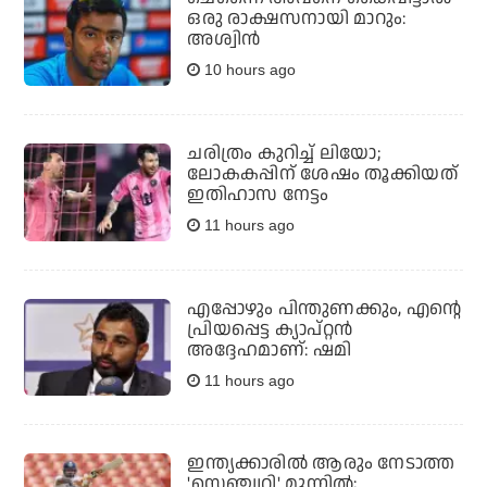
ഒരു രാക്ഷസനായി മാറും:
അശ്വിന്‍
10 hours ago
ചരിത്രം കുറിച്ച് ലിയോ;
ലോകകപ്പിന് ശേഷം തൂക്കിയത്
ഇതിഹാസ നേട്ടം
11 hours ago
എപ്പോഴും പിന്തുണക്കും, എന്റെ
പ്രിയപ്പെട്ട ക്യാപ്റ്റന്‍
അദ്ദേഹമാണ്: ഷമി
11 hours ago
ഇന്ത്യക്കാരില്‍ ആരും നേടാത്ത
'സെഞ്ച്വറി' മുന്നില്‍;