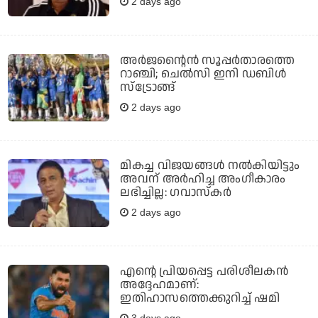
2 days ago
അർജന്റൈൻ സൂപ്പർതാരത്തെ
റാഞ്ചി; ചെൽസി ഇനി ഡബിൾ
സ്ട്രോങ്ങ്
2 days ago
മികച്ച വിജയങ്ങൾ നൽകിയിട്ടും
അവന് അർഹിച്ച അംഗീകാരം
ലഭിച്ചില്ല: ഗവാസ്‌കർ
2 days ago
എന്റെ പ്രിയപ്പെട്ട പരിശീലകന്‍
അദ്ദേഹമാണ്:
ഇതിഹാസത്തെക്കുറിച്ച് ഷമി
3 days ago