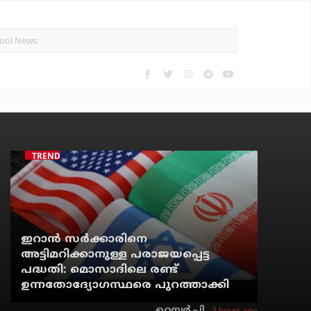
TRENDING
ഇറാന്‍ സര്‍ക്കാരിനെ
അട്ടിമറിക്കാനുള്ള പരാജയപ്പെട്ട
പദ്ധതി: മൊസാദിലെ രണ്ട്
ഉന്നതോദ്യോഗസ്ഥരെ പുറത്താക്കി
3 hours ago
റെന്വര്‍ പി