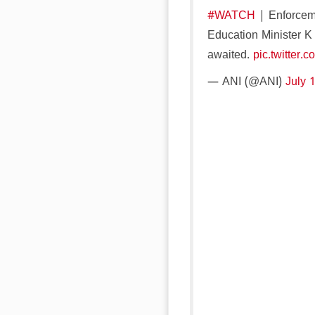
#WATCH
| Enforceme
Education Minister K 
awaited.
pic.twitter
— ANI (@ANI)
July 