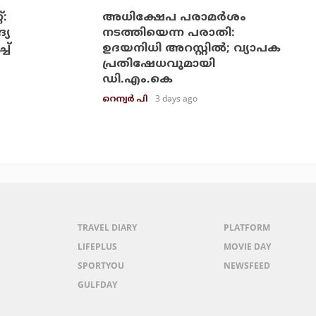
്:
അധിക്ഷേപ പരാമര്‍ശം
്യ
നടത്തിയെന്ന പരാതി:
ച്
ഉദയനിധി അറസ്റ്റില്‍; വ്യാപക
പ്രതിഷേധവുമായി
ഡി.എം.കെ
3 days ago
റെന്വര്‍ പി
TRAVEL DIARY
PLATFORM
LIFEPLUS
MOVIE DAY
SPORTYOU
NEWSFEED
GULFDAY