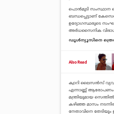
പൊന്‍മുടി സംസ്ഥാന ഖ
ബന്ധപ്പെട്ടാണ് കേസെന്ന
ഉദ്യോഗസ്ഥരുടെ സംഘമ
അര്‍ധസൈനിക വിഭാഗത്തെ
ഡൂള്‍ന്യൂസിനെ ത്രെഡ
Also Read
ക്വാറി ലൈസന്‍സ് വ്യ
എന്നാണ്ണ് ആരോപണം.
മന്ത്രിയുമായ സെന്ത
കഴിഞ്ഞ മാസം നടന്നിര
നേതാവിനെ തേടിയും ഇ