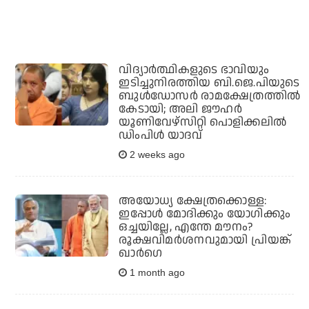
വിദ്യാര്‍ത്ഥികളുടെ ഭാവിയും
ഇടിച്ചുനിരത്തിയ ബി.ജെ.പിയുടെ
ബുള്‍ഡോസര്‍ രാമക്ഷേത്രത്തില്‍
കേടായി; അലി ജൗഹര്‍
യൂണിവേഴ്‌സിറ്റി പൊളിക്കലില്‍
ഡിംപിള്‍ യാദവ്
2 weeks ago
അയോധ്യ ക്ഷേത്രക്കൊള്ള:
ഇപ്പോള്‍ മോദിക്കും യോഗിക്കും
ഒച്ചയില്ലേ, എന്തേ മൗനം?
രൂക്ഷവിമര്‍ശനവുമായി പ്രിയങ്ക്
ഖാര്‍ഗെ
1 month ago