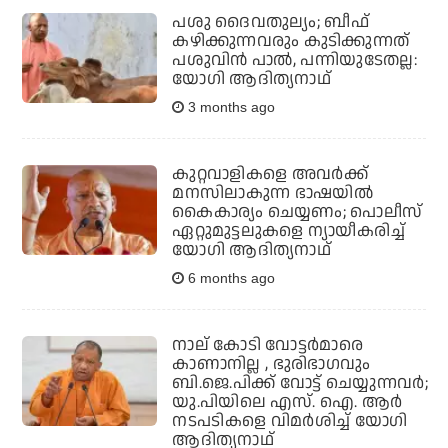
പശു ദൈവതുല്യം; ബീഫ്
കഴിക്കുന്നവരും കുടിക്കുന്നത്
പശുവിന്‍ പാല്‍, പന്നിയുടേതല്ല:
യോഗി ആദിത്യനാഥ്
3 months ago
കുറ്റവാളികളെ അവർക്ക്
മനസിലാകുന്ന ഭാഷയിൽ
കൈകാര്യം ചെയ്യണം; പൊലീസ്
ഏറ്റുമുട്ടലുകളെ ന്യായീകരിച്ച്
യോഗി ആദിത്യനാഥ്
6 months ago
നാല് കോടി വോട്ടര്‍മാരെ
കാണാനില്ല , ഭുരിഭാഗവും
ബി.ജെ.പിക്ക് വോട്ട് ചെയ്യുന്നവര്‍;
യു.പിയിലെ എസ്. ഐ. ആര്‍
നടപടികളെ വിമര്‍ശിച്ച് യോഗി
ആദിത്യനാഥ്