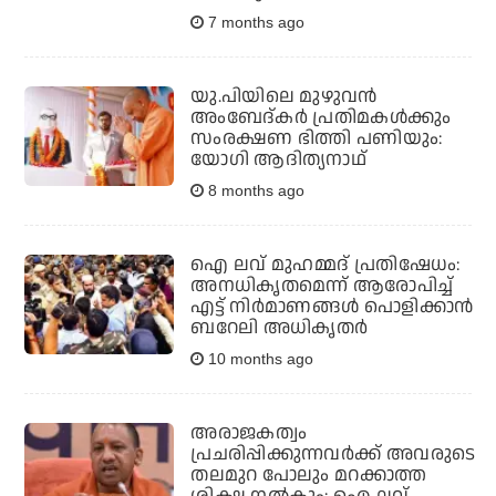
7 months ago
യു.പിയിലെ മുഴുവന്‍
അംബേദ്കര്‍ പ്രതിമകള്‍ക്കും
സംരക്ഷണ ഭിത്തി പണിയും:
യോഗി ആദിത്യനാഥ്
8 months ago
ഐ ലവ് മുഹമ്മദ് പ്രതിഷേധം:
അനധികൃതമെന്ന് ആരോപിച്ച്
എട്ട് നിർമാണങ്ങൾ പൊളിക്കാൻ
ബറേലി അധികൃതർ
10 months ago
അരാജകത്വം
പ്രചരിപ്പിക്കുന്നവര്‍ക്ക് അവരുടെ
തലമുറ പോലും മറക്കാത്ത