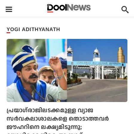
YOGI ADITHYANATH
പ്രയാഗ്‌രാജിലടക്കമുള്ള വ്യാജ
സര്‍വകലാശാലകളെ തൊടാത്തവര്‍
ജൗഹറിനെ ലക്ഷ്യമിടുന്നു;