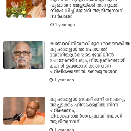
പുരാതന മേളയ്ക്ക് അനുമതി
നിഷേധിച്ച് യോഗി ആദിത്യനാഥ്
സർക്കാർ
1 year ago
കഞ്ചാവ് നിയമവിരുദ്ധമാണെങ്കില്‍
കുംഭമേളയില്‍ പോയാല്‍
യോഗിയുള്‍പ്പെടെ ജയിലില്‍
പോവേണ്ടിവരും; നിയന്ത്രിതമായി
ലഹരി ഉപയോഗിക്കാനാണ്
പഠിപ്പിക്കേണ്ടത്: മൈത്രേയന്‍
1 year ago
കുംഭമേളയിലേക്ക് ഒന്ന് നോക്കൂ,
അച്ചടക്കം ഹിന്ദുക്കളില്‍ നിന്ന്
പഠിക്കണം;
വിവാദപരാമര്‍ശവുമായി യോഗി
ആദിത്യനാഥ്
1 year ago