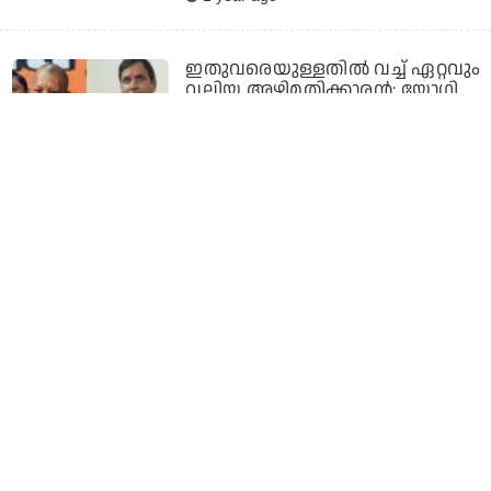
ഇതുവരെയുള്ളതിൽ വച്ച് ഏറ്റവും
വലിയ അഴിമതിക്കാരൻ: യോഗി
സർക്കാരിൽ വ്യാപകമായ
അഴിമതിയെന്ന് ബി.ജെ.പി
എം.എൽ.എ
1 year ago
കുംഭമേളയില്‍ പങ്കെടുത്ത
ആയിരത്തോളം ഹിന്ദുക്കളെ
കാണാതായി, അന്വേഷിക്കുന്നില്ല;
ഉത്തര്‍പ്രദേശ് സര്‍ക്കാരിനെതിരെ
അഖിലേഷ് യാദവ്
1 year ago
അക്ബറോ ഔറംഗസേബോ അല്ല,
മഹാറാണ പ്രതാപും
ശിവജിയുമാണ് ദേശീയ നായകർ,