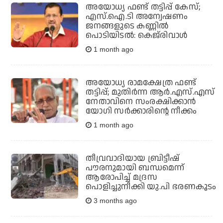
അയോധ്യ ഫണ്ട് തട്ടിപ്പ് കേസ്;
എസ്.ഐ.ടി അന്വേഷണം
ജനങ്ങളുടെ കണ്ണില്‍
പൊടിയിടല്‍: കെജ്‌രിവാള്‍
1 month ago
അയോധ്യ രാമക്ഷേത്ര ഫണ്ട്
തട്ടിപ്പ്; മുതിര്‍ന്ന ആര്‍.എസ്.എസ്
നേതാവിനെ സംരക്ഷിക്കാന്‍
യോഗി സര്‍ക്കാരിന്റെ നീക്കം
1 month ago
തീവ്രവാദിയായ ബ്രിട്ടീഷ്
പൗരനുമായി ബന്ധമെന്ന്
ആരോപിച്ച്‌ മദ്രസ
പൊളിച്ചുനീക്കി യു.പി ഭരണകൂടം
3 months ago