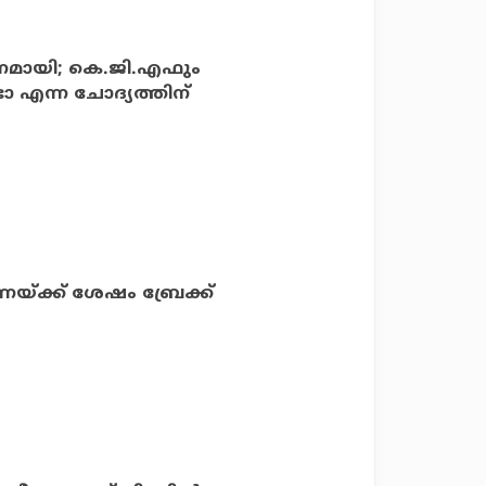
നമായി; കെ.ജി.എഫും
ോ എന്ന ചോദ്യത്തിന്
ണയ്ക്ക് ശേഷം ബ്രേക്ക്