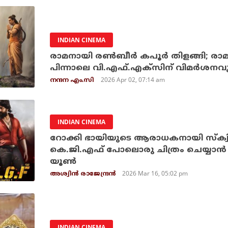
INDIAN CINEMA
രാമനായി രൺബീർ കപൂർ തിളങ്ങി; രാമ
പിന്നാലെ വി.എഫ്.എക്‌സിന് വിമർശന
2026 Apr 02, 07:14 am
നന്ദന എം.സി
INDIAN CINEMA
റോക്കി ഭായിയുടെ ആരാധകനായി സ്‌ക്വ
കെ.ജി.എഫ് പോലൊരു ചിത്രം ചെയ്യാന്‍ ആഗ
യൂണ്‍
2026 Mar 16, 05:02 pm
അശ്വിന്‍ രാജേന്ദ്രന്‍
INDIAN CINEMA