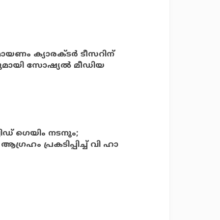
ായണം ക്യാരക്ടർ ടീസറിന്
വുമായി സോഷ്യൽ മീഡിയ
ിഡ് ഗെയിം നടനും;
്രഹം പ്രകടിപ്പിച്ച് വി ഹാ