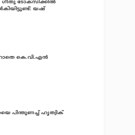
ിക്കില്‍
തിയ രൂപം നല്‍കിയിട്ടുണ്ട്: യഷ്
ാറാതെ കെ.വി.എന്‍
 പിന്തുണച്ച് ഹൃത്വിക്