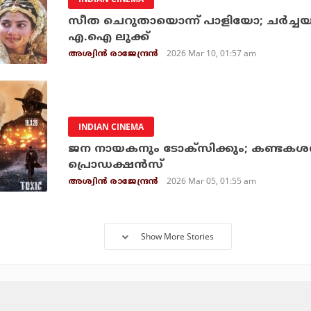
സീത ചെറുതായൊന്ന് പാളിയോ; ചര്‍ച്ച
എ.ഐ ലുക്ക്
2026 Mar 10, 01:57 am
അശ്വിന്‍ രാജേന്ദ്രന്‍
INDIAN CINEMA
ജന നായകനും ടോക്‌സിക്കും; കണ്ടകശന
പ്രൊഡക്ഷന്‍സ്
2026 Mar 05, 01:55 am
അശ്വിന്‍ രാജേന്ദ്രന്‍
Show More Stories