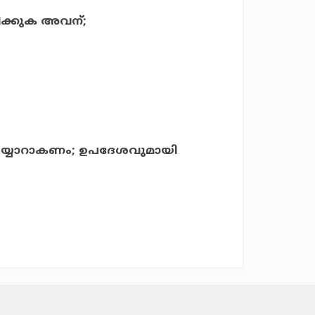
ിക്കുക അവന്;
തയ്യാറാകണം; ഉപദേശവുമായി