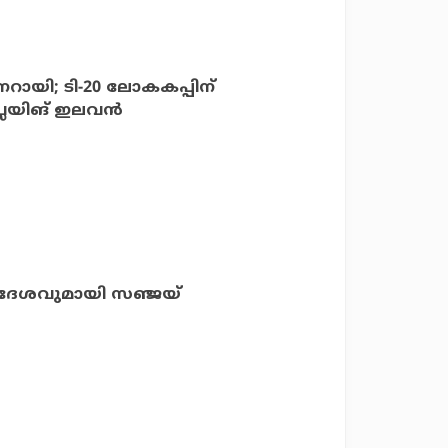
ണറായി; ടി-20 ലോകകപ്പിന്
ലെയിങ് ഇലവന്‍
; ഉപദേശവുമായി സഞ്ജയ്